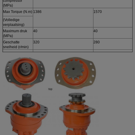
compressor
(MPa)
Max Torque (N.m)
1386
1570
(Volledige
verplaatsing)
Maximum druk
40
40
(MPa)
Geschatte
320
280
snelheid (r/min)
Snelheidswaaier
10-400
10-360
(r/min)