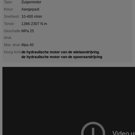
Type:
Zuigermotor
Kleur:
Aangepast
Snelheid:
10-400 r/min
Torsie:
1386-2307 N.m
Geschatte
MPa 25
druk:
Max. druk:
Mpa 40
de hydraulische motor van de wielaandrijving
Hoog licht:
,
de hydraulische motor van de spooraandrijving