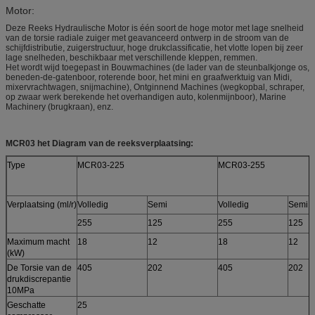
Motor:
Deze Reeks Hydraulische Motor is één soort de hoge motor met lage snelheid
van de torsie radiale zuiger met geavanceerd ontwerp in de stroom van de
schijfdistributie, zuigerstructuur, hoge drukclassificatie, het vlotte lopen bij zeer
lage snelheden, beschikbaar met verschillende kleppen, remmen.
Het wordt wijd toegepast in Bouwmachines (de lader van de steunbalkjonge os,
beneden-de-gatenboor, roterende boor, het mini en graafwerktuig van Midi,
mixervrachtwagen, snijmachine), Ontginnend Machines (wegkopbal, schraper,
op zwaar werk berekende het overhandigen auto, kolenmijnboor), Marine
Machinery (brugkraan), enz.
MCR03 het Diagram van de reeksverplaatsing:
Type
MCR03-225
MCR03-255
Verplaatsing (ml/r)
Volledig
Semi
Volledig
Semi
255
125
255
125
Maximum macht
18
12
18
12
(kW)
De Torsie van de
405
202
405
202
drukdiscrepantie
10MPa
Geschatte
25