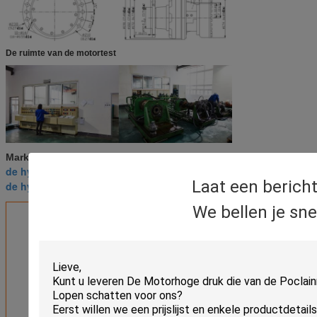
De ruimte van de motortest
de hydraulische motor van de spooraandrijving
Markeringen:
,
de hydraulische motor van de steunbalkjonge os
,
Laat een berich
de hydraulische motor van de wielaandrijving
We bellen je sne
Krijg de beste prijs voor
25 MPa Geschatte Motor van de
Druk Hydraulische Aandrijving in
de Stroom van de
Schijfdistributie