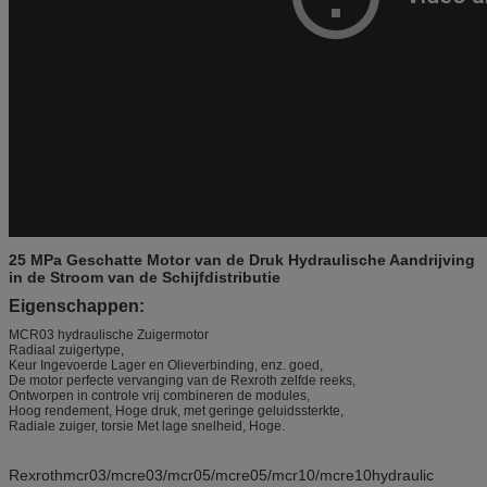
25 MPa Geschatte Motor van de Druk Hydraulische Aandrijving
in de Stroom van de Schijfdistributie
Eigenschappen:
MCR03 hydraulische Zuigermotor
Radiaal zuigertype,
Keur Ingevoerde Lager en Olieverbinding, enz. goed,
De motor perfecte vervanging van de Rexroth zelfde reeks,
Ontworpen in controle vrij combineren de modules,
Hoog rendement, Hoge druk, met geringe geluidssterkte,
Radiale zuiger, torsie Met lage snelheid, Hoge.
Rexrothmcr03/mcre03/mcr05/mcre05/mcr10/mcre10hydraulic