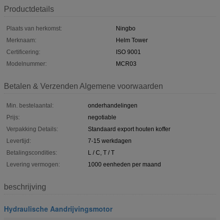
Productdetails
Plaats van herkomst:
Ningbo
Merknaam:
Helm Tower
Certificering:
ISO 9001
Modelnummer:
MCR03
Betalen & Verzenden Algemene voorwaarden
Min. bestelaantal:
onderhandelingen
Prijs:
negotiable
Verpakking Details:
Standaard export houten koffer
Levertijd:
7-15 werkdagen
Betalingscondities:
L / C, T / T
Levering vermogen:
1000 eenheden per maand
beschrijving
Hydraulische Aandrijvingsmotor