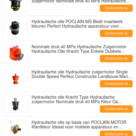
zuigermotor Nominale druk 40 MPa Hydraulische
motor Geschikt voor verschillende machines
Onderzoek nu
Hydraulische olie POCLAIN MS Biedt maatwerk
kleuren Perfect Hydraulische apparatuur voor
verschillende industrieën
Onderzoek nu
Nominale druk 40 MPa Hydraulische Zuigermotor
Hydraulische Olie Kracht Type Enkele Dubbele
Snelheid Configuratie Aangeboden
Onderzoek nu
Hydraulische olie Hydraulische zuigermotor Single
Double Speed Perfect Constructie Landbouw Marine
Machinery Compatibiliteit
Onderzoek nu
Hydraulische olie Kracht Type Hydraulische
zuigermotor Nominale druk 40 MPa Kleur Op
verzoek van de klant Ideaal voor zware machines
Onderzoek nu
Hydraulische olie op basis van POCLAIN MOTOR
Klantkleur Ideaal voor mobiele apparatuur en
bouwmachines Robuust en ontworpen
Onderzoek nu