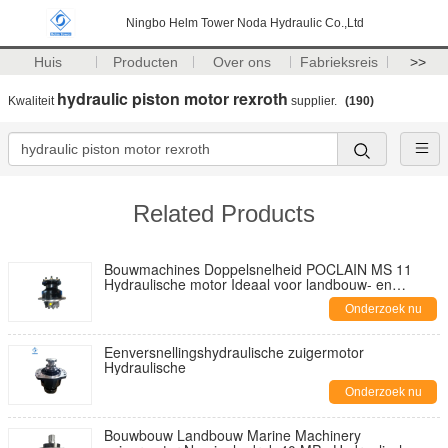
Ningbo Helm Tower Noda Hydraulic Co.,Ltd
Huis
Producten
Over ons
Fabrieksreis
>>
hydraulic piston motor rexroth
Kwaliteit
supplier.
(190)
Related Products
Bouwmachines Doppelsnelheid POCLAIN MS 11
Hydraulische motor Ideaal voor landbouw- en
scheepsmachine toepassingen
Onderzoek nu
Eenversnellingshydraulische zuigermotor
Hydraulische
Onderzoek nu
Bouwbouw Landbouw Marine Machinery