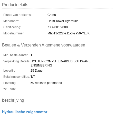
Productdetails
Plaats van herkomst:
China
Merknaam:
Helm Tower Hydraulic
Certificering:
ISO9001:2008
Modelnummer:
Mhp13-222-a11-0-2a50-YEJK
Betalen & Verzenden Algemene voorwaarden
Min. bestelaantal:
1
Verpakking Details:
HOUTEN COMPUTER-AIDED SOFTWARE
ENGINEERING
Levertijd:
25 Dagen
Betalingscondities:
T/T
Levering
50 reeksen per maand
vermogen:
beschrijving
Hydraulische zuigermotor