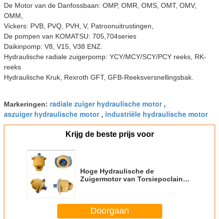
De Motor van de Danfossbaan: OMP, OMR, OMS, OMT, OMV,
OMM,
Vickers: PVB, PVQ, PVH, V, Patroonuitrustingen,
De pompen van KOMATSU: 705,704series
Daikinpomp: V8, V15, V38 ENZ.
Hydraulische radiale zuigerpomp: YCY/MCY/SCY/PCY reeks, RK-
reeks
Hydraulische Kruk, Rexroth GFT, GFB-Reeksversnellingsbak.
radiale zuiger hydraulische motor
Markeringen:
,
aszuiger hydraulische motor
industriële hydraulische motor
,
Krijg de beste prijs voor
Hoge Hydraulische de
Zuigermotor van Torsiepoclain
MHP11 MHP13
Doorgaan