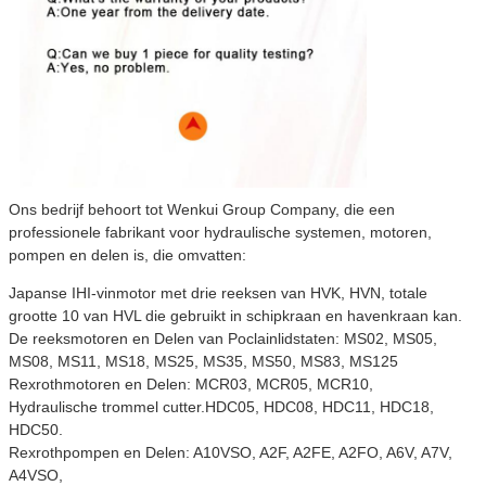
Ons bedrijf behoort tot Wenkui Group Company, die een
professionele fabrikant voor hydraulische systemen, motoren,
pompen en delen is, die omvatten:
Japanse IHI-vinmotor met drie reeksen van HVK, HVN, totale
grootte 10 van HVL die gebruikt in schipkraan en havenkraan kan.
De reeksmotoren en Delen van Poclainlidstaten: MS02, MS05,
MS08, MS11, MS18, MS25, MS35, MS50, MS83, MS125
Rexrothmotoren en Delen: MCR03, MCR05, MCR10,
Hydraulische trommel cutter.HDC05, HDC08, HDC11, HDC18,
HDC50.
Rexrothpompen en Delen: A10VSO, A2F, A2FE, A2FO, A6V, A7V,
A4VSO,