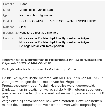
Garantie:
1 jaar
Kleur:
Voldoe de eis van de klant
type:
Hydraulische zuigermotor
Pakket:
HOUTEN COMPUTER-AIDED SOFTWARE ENGINEERING
Materiaal:
Staal
Eigenschap:
Hoge torsie met lage snelheid
Motor van de Poclainmhp11 de Hydraulische Zuiger
Hoog licht:
,
Motor van de Poclainmhp11 de Hydraulische Zuiger
,
De hoge Motor van Torsiepoclain
Toren van het de Motorroer van de Poclainmhp11 MHP13 de Hydraulische
Zuiger mhp13-222-a11-0-2a50-YEJK
De Hydraulische Motor van de Poclainmhp Reeks:
De nieuwe hydraulische motoren van MHP13/17 en van MHP20/27
vertegenwoordigen de hoeksteen van het Hoge die
Prestatiessysteem door Poclain Hydraulics wordt voorgesteld.
Dank aan hun innovatief ontwerp, zal de MHP-motoren superieure
prestaties aanbieden (hogere snelheid en macht, werkdruk van 500
bar)
vergeleken bij conventionele nok-kwab motoren. Deze kenmerken
maken deze componenten voor om het even welke toepassingen