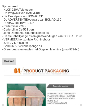
Bijvoorbeeld:
- KLOK 220A Telelogger
- De Wegwals van HAMM 4011
- De Grondpers van BOMAG 211
- De ADVERTENTIEwegwals van BOMAG 130
- BOMAG-Rol BW213 D2
- Carterpillar 226B,
- Carterpillar Cs-563 pers
- John Deere 280 steunbalkjonge os,
- De steunbalkjonge os en graafwerktuigen van BOBCAT T190
- VERMEER horizontale Richtingboor
- SANDVIK machine
- Gehl 6635 Steunbalkjonge os
- Greenbeans en erwten het Oogsten Machine (pmc-979-bij)
Pakket