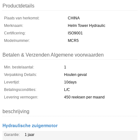
Productdetails
Plaats van herkomst:
CHINA
Merknaam:
Helm Tower Hydraulic
Certificering:
ISO9001
Modelnummer:
MCR5
Betalen & Verzenden Algemene voorwaarden
Min. bestelaantal:
1
Verpakking Details:
Houten geval
Levertijd:
10days
Betalingscondities:
L/C
Levering vermogen:
450 reeksen per maand
beschrijving
Hydraulische zuigermotor
Garantie:
1 jaar