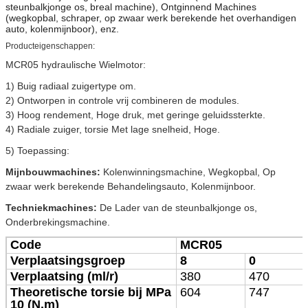
steunbalkjonge os, breal machine), Ontginnend Machines
(wegkopbal, schraper, op zwaar werk berekende het overhandigen
auto, kolenmijnboor), enz.
Producteigenschappen:
MCR05 hydraulische Wielmotor:
1) Buig radiaal zuigertype om.
2) Ontworpen in controle vrij combineren de modules.
3) Hoog rendement, Hoge druk, met geringe geluidssterkte.
4)
Radiale zuiger, torsie Met lage snelheid, Hoge.
5)
Toepassing:
Mijnbouwmachines:
Kolenwinningsmachine, Wegkopbal, Op
zwaar werk berekende Behandelingsauto, Kolenmijnboor.
Techniekmachines:
De Lader van de steunbalkjonge os,
Onderbrekingsmachine.
Code
MCR05
Verplaatsingsgroep
8
0
Verplaatsing (ml/r)
380
470
Theoretische torsie bij MPa
604
747
10 (N.m)