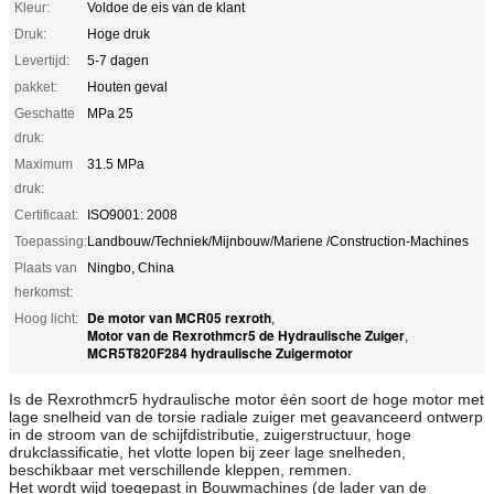
Kleur:
Voldoe de eis van de klant
Druk:
Hoge druk
Levertijd:
5-7 dagen
pakket:
Houten geval
Geschatte
MPa 25
druk:
Maximum
31.5 MPa
druk:
Certificaat:
ISO9001: 2008
Toepassing:
Landbouw/Techniek/Mijnbouw/Mariene /Construction-Machines
Plaats van
Ningbo, China
herkomst:
De motor van MCR05 rexroth
Hoog licht:
,
Motor van de Rexrothmcr5 de Hydraulische Zuiger
,
MCR5T820F284 hydraulische Zuigermotor
Is de Rexrothmcr5 hydraulische motor één soort de hoge motor met
lage snelheid van de torsie radiale zuiger met geavanceerd ontwerp
in de stroom van de schijfdistributie, zuigerstructuur, hoge
drukclassificatie, het vlotte lopen bij zeer lage snelheden,
beschikbaar met verschillende kleppen, remmen.
Het wordt wijd toegepast in Bouwmachines (de lader van de