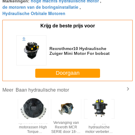
hoge machts hydraulische motor
Markeringen:
,
(Mpa)
de motoren van de boringsinstallatie
,
Max.torque (N.m)
3160
3480
3810
Hydraulische Orbitale Motoren
Snelheidswaaier
0-215
0-195
0-180
(r/min)
Krijg de beste prijs voor
Max.power (kW)
44
44
44
Rexrothmcr10 Hydraulische
Zuiger Mini Motor For bobcat
Doorgaan
Baan hydraulische motor
Meer
koppel
Splinned en conic
Vervanging van
Hoge koppel
Hoge M
lische
motorassen High
Rexroth MCR
hydraulische
Hydraul
tor Grote
Torque
SERIE door 18-22
motor verbeterde
OMR 