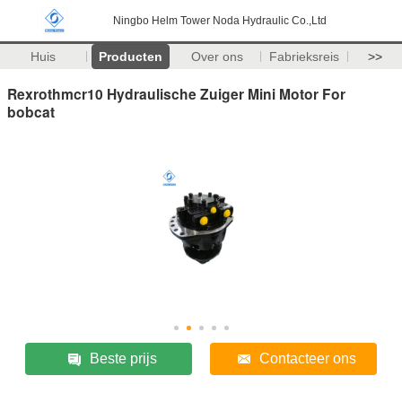
Ningbo Helm Tower Noda Hydraulic Co.,Ltd
Huis
Producten
Over ons
Fabrieksreis
>>
Rexrothmcr10 Hydraulische Zuiger Mini Motor For
bobcat
Beste prijs
Contacteer ons