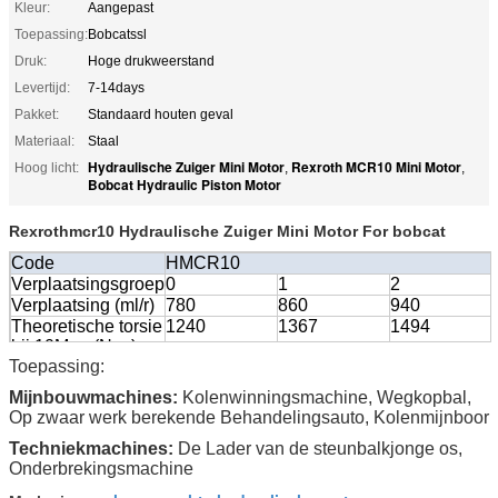
Kleur:
Aangepast
Toepassing:
Bobcatssl
Druk:
Hoge drukweerstand
Levertijd:
7-14days
Pakket:
Standaard houten geval
Materiaal:
Staal
Hydraulische Zuiger Mini Motor
Rexroth MCR10 Mini Motor
Hoog licht:
,
,
Bobcat Hydraulic Piston Motor
Rexrothmcr10 Hydraulische Zuiger Mini Motor For bobcat
Code
HMCR10
Verplaatsingsgroep
0
1
2
Verplaatsing (ml/r)
780
860
940
Theoretische torsie
1240
1367
1494
bij 10Mpa (N.m)
Toepassing:
Geschatte snelheid
125
100
100
(r/min)
Mijnbouwmachines:
Kolenwinningsmachine, Wegkopbal,
Geschatte druk
25
25
25
Op zwaar werk berekende Behandelingsauto, Kolenmijnboor
(Mpa)
Techniekmachines:
De Lader van de steunbalkjonge os,
Geschatte torsie
2560
2820
3090
Onderbrekingsmachine
(N.M)
Max.pressure
31.5
31.5
31.5