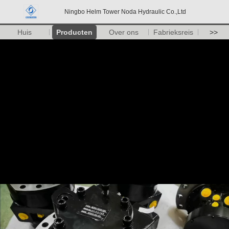
Ningbo Helm Tower Noda Hydraulic Co.,Ltd
Huis
Producten
Over ons
Fabrieksreis
>>