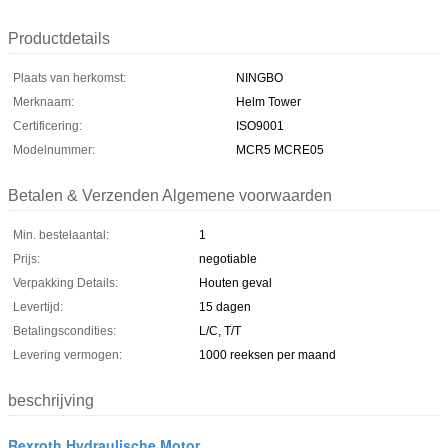
Productdetails
Plaats van herkomst:
NINGBO
Merknaam:
Helm Tower
Certificering:
ISO9001
Modelnummer:
MCR5 MCRE05
Betalen & Verzenden Algemene voorwaarden
Min. bestelaantal:
1
Prijs:
negotiable
Verpakking Details:
Houten geval
Levertijd:
15 dagen
Betalingscondities:
L/C, T/T
Levering vermogen:
1000 reeksen per maand
beschrijving
Rexroth Hydraulische Motor