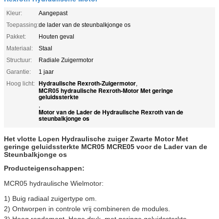
Kleur:
Aangepast
Toepassing:
de lader van de steunbalkjonge os
Pakket:
Houten geval
Materiaal:
Staal
Structuur:
Radiale Zuigermotor
Garantie:
1 jaar
Hydraulische Rexroth-Zuigermotor
Hoog licht:
,
MCR05 hydraulische Rexroth-Motor Met geringe
geluidssterkte
,
Motor van de Lader de Hydraulische Rexroth van de
steunbalkjonge os
Het vlotte Lopen Hydraulische zuiger Zwarte Motor Met
geringe geluidssterkte MCR05 MCRE05 voor de Lader van de
Steunbalkjonge os
Producteigenschappen:
MCR05 hydraulische Wielmotor:
1) Buig radiaal zuigertype om.
2) Ontworpen in controle vrij combineren de modules.
3) Hoog rendement, Hoge druk, met geringe geluidssterkte.