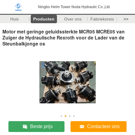
Ningbo Helm Tower Noda Hydraulic Co.,Ltd
Huis
Producten
Over ons
Fabrieksreis
>>
Motor met geringe geluidssterkte MCR05 MCRE05 van
Zuiger de Hydraulische Rexroth voor de Lader van de
Steunbalkjonge os
Beste prijs
Contacteer ons