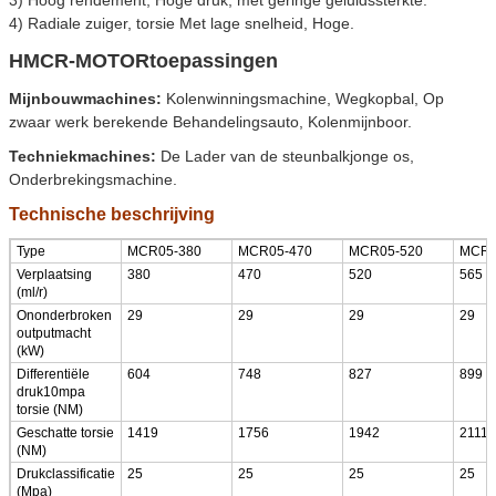
4) Radiale zuiger, torsie Met lage snelheid, Hoge.
HMCR-MOTORtoepassingen
Mijnbouwmachines:
Kolenwinningsmachine, Wegkopbal, Op
zwaar werk berekende Behandelingsauto, Kolenmijnboor.
Techniekmachines:
De Lader van de steunbalkjonge os,
Onderbrekingsmachine.
Technische beschrijving
Type
MCR05-380
MCR05-470
MCR05-520
MCR0
Verplaatsing
380
470
520
565
(ml/r)
Ononderbroken
29
29
29
29
outputmacht
(kW)
Differentiële
604
748
827
899
druk10mpa
torsie (NM)
Geschatte torsie
1419
1756
1942
2111
(NM)
Drukclassificatie
25
25
25
25
(Mpa)