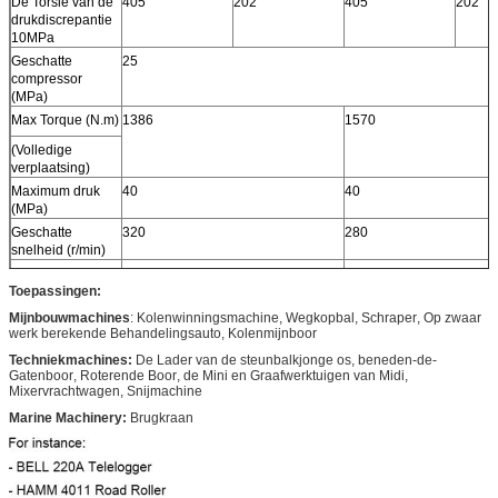
De Torsie van de
405
202
405
202
drukdiscrepantie
10MPa
Geschatte
25
compressor
(MPa)
Max Torque (N.m)
1386
1570
(Volledige
verplaatsing)
Maximum druk
40
40
(MPa)
Geschatte
320
280
snelheid (r/min)
Snelheidswaaier
10-400
10-360
Toepassingen:
(r/min)
Mijnbouwmachines
:
Kolenwinningsmachine, Wegkopbal
,
Schraper
,
Op zwaar
werk berekende Behandelingsauto
,
Kolenmijnboor
Techniekmachines
:
De Lader van
de
steunbalkjonge os
,
beneden-de-
Gatenboor
,
Roterende Boor
,
de Mini en Graafwerktuigen van Midi
,
Mixervrachtwagen, Snijmachine
Marine Machinery
:
Brugkraan