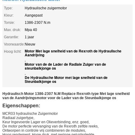
Type:
Hydraulische zuigermotor
Kleur:
Aangepast
Torsie:
1386-2307 N.m
Max. druk:
Mpa 40
Garantie:
1 jaar
Voorwaarde:
Nieuw
Motor Met lage snelheid van de Rexroth de Hydraulische
Hoog licht:
Aandrijving
,
Motor van de de Lader de Radiale Zuiger van de
steunbalkjonge os
,
De Hydraulische Motor met lage snelheid van de
Steunbalkjonge os
Hydraulisch Motor 1386-2307 N.M Replace Rexroth type Met lage snelheid
van de Aandrijvingsmotor voor de Lader van de Steunbalkjonge os
Eigenschappen:
MCR03 hydraulische Zuigermotor
Radiaal zuigertype,
Keur Ingevoerde Lager en Olieverbinding, enz. goed,
De motor perfecte vervanging van de Rexroth zelfde reeks,
Ontworpen in controle vrij combineren de modules,
Hoog rendement, Hoge druk, met geringe geluidssterkte,