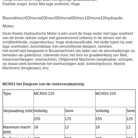
Radiale zuiger, torsie Met lage snelheid, Hoge.
Rexrothmcr03/mcre03/mcr05/mcre05/mcr10/mcre10hydraulic
Motor:
Deze Reeks Hydraulische Motor is één soort de hoge motor met lage snelheid
van de torsie radiale zuiger met geavanceerd ontwerp in de stroom van de
schijfdistributie, zuigerstructuur, hoge drukclassificatie, het vlotte lopen bij zeer
lage snelheden, beschikbaar met verschillende kleppen, remmen.
Het wordt wijd toegepast in Bouwmachines (de lader van de steunbalkjonge os,
beneden-de-gatenboor, roterende boor, het mini en graafwerktuig van Midi,
mixervrachtwagen, snijmachine), Ontginnend Machines (wegkopbal, schraper,
op zwaar werk berekende het overhandigen auto, kolenmijnboor), Marine
Machinery (brugkraan), enz.
MCR03 het Diagram van de reeksverplaatsing:
Type
MCR03-225
MCR03-255
Verplaatsing (ml/r)
Volledig
Semi
Volledig
Semi
255
125
255
125
Maximum macht
18
12
18
12
(kW)