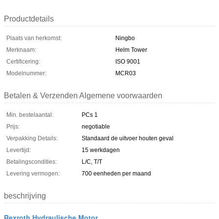
Productdetails
Plaats van herkomst:
Ningbo
Merknaam:
Helm Tower
Certificering:
ISO 9001
Modelnummer:
MCR03
Betalen & Verzenden Algemene voorwaarden
Min. bestelaantal:
PCs 1
Prijs:
negotiable
Verpakking Details:
Standaard de uitvoer houten geval
Levertijd:
15 werkdagen
Betalingscondities:
L/C, T/T
Levering vermogen:
700 eenheden per maand
beschrijving
Rexroth Hydraulische Motor