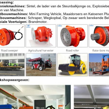
passing:
hniekmachines:
Sintel, de lader van de Steunbalkjonge os, Explosiebe
en van Machine.
dbouwmachines:
Mini Farming Vehicle, Maaidorsers en Katoenen Plu
nbouwmachines:
Schraper, Wegkopbal, Op zwaar werk berekende Beh
ciale Voertuigen:
Brandmotor.
kshopweergeven: