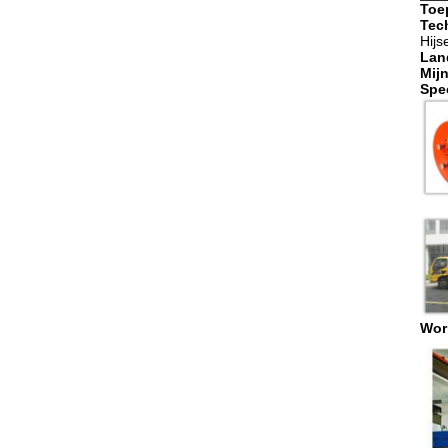
Toe
Tec
Hijs
Lan
Mij
Spe
Wor