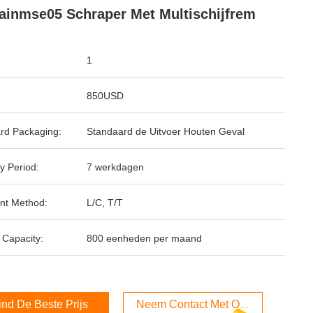
ainmse05 Schraper Met Multischijfrem
1
850USD
rd Packaging:
Standaard de Uitvoer Houten Geval
y Period:
7 werkdagen
nt Method:
L/C, T/T
 Capacity:
800 eenheden per maand
ind De Beste Prijs
Neem Contact Met Ons Op