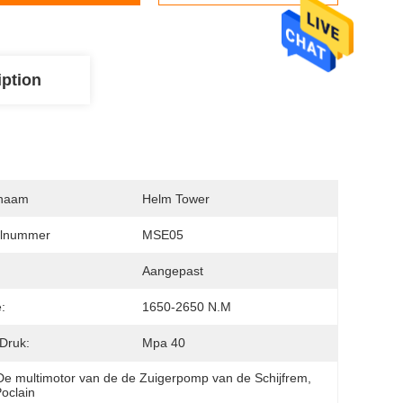
iption
naam
Helm Tower
lnummer
MSE05
:
Aangepast
:
1650-2650 N.m
Druk:
Mpa 40
De multimotor van de de Zuigerpomp van de Schijfrem
, 
oclain