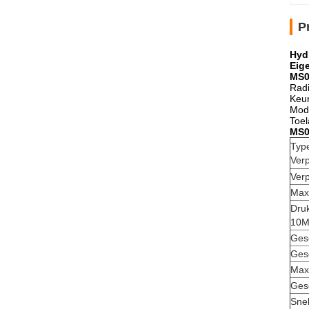
P
Hyd
Eig
MS0
Radi
Keur
Modu
Toel
MS0
Typ
Verp
Verp
Max
Druk
10M
Gesc
Ges
Max
Gesc
Snel