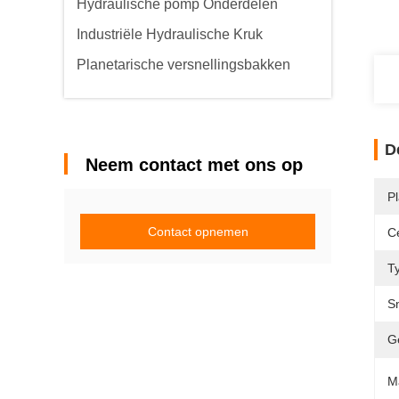
Hydraulische pomp Onderdelen
Industriële Hydraulische Kruk
Planetarische versnellingsbakken
D
Neem contact met ons op
P
Contact opnemen
Ce
T
S
G
M