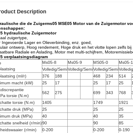
roduct Description
raulische die de Zuigerms05 MSE05 Motor van de Zuigermotor voo
enschappen:
5 hydraulische Zuigermotor
aal zuigertype,
 Ingevoerde Lager en Olieverbinding, enz. goed,
lair ontwerp, Hoog rendement, Hoge druk en het vlotte lopen zelfs bij
aatbare Radiale en Aslading, Motor met multi-schijfrem, Motoremissieb
5 verplaatsingsdiagram
Ms05-8
Ms05-9
MS05-0
Ms05-1
e
laatsing
Volledig/Semi
Volledig/Semi
Volledig/Semi
Volledi
laatsing (ml/r)
376
188
468
234
514
imum macht (kW)
25
17
25
17
25
discrepantie
562
275
699
343
768
Pa torsie (N.m)
hatte torsie (N.m)
1405
1749
1921
chatte druk (MPa)
25
25
25
imum druk (MPa)
40
40
35
hatte snelheid (r/min)
90
90
85
heidswaaier (r/min)
0-200
0-200
0-190