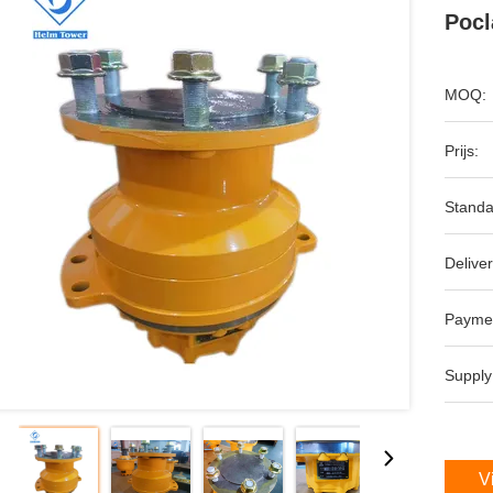
Pocl
MOQ:
Prijs:
Standa
Deliver
Payme
Supply
V