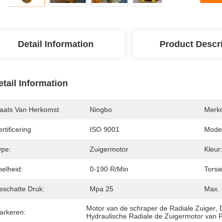
Detail Information
Product Descr
etail Information
laats Van Herkomst
Ningbo
Merk
rtificering
ISO 9001
Mode
ype:
Zuigermotor
Kleur
nelheid:
0-190 R/min
Torsie
eschatte Druk:
Mpa 25
Max. 
Motor van de schraper de Radiale Zuiger
, 
arkeren:
Hydraulische Radiale de Zuigermotor van P