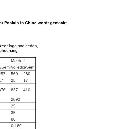
r Poclain in China wordt gemaakt
 zeer lage snelheden,
eheersing.
Ms05-2
g/Semi
Volledig/Semi
257
560
280
17
25
17
376
837
410
2092
25
35
80
0-180