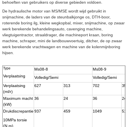
behoeften van gebruikers op diverse gebieden voldoen.
De hydraulische motor van MS/MSE wordt wijd gebruikt in
snijmachine, de laders van de steunbalkjonge os, DTH-boor,
roterende boring ilg, kleine wegkopbal, mixer, snijmachine, op zwaar
werk berekende behandelingsauto, cavenging machine,
vliegtuigentractor, straaldrager, die machineport kraan, boring
machine, schraper, mini de landbouwvoertuig, ditcher, de op zwaar
werk berekende vrachtwagen en machine van de kolenmijnboring
hijsen.
Type
Ms08-8
Ms08-9
Verplaatsing
Volledig/Semi
Volledig/Semi
Verplaatsing
627
313
702
35
(ml/r)
Maximum macht
36
24
36
24
(kW)
Drukdiscrepantie
937
459
1049
51
10MPa torsie
(N.m)