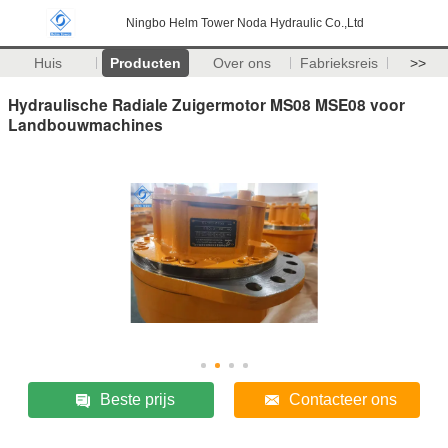
Ningbo Helm Tower Noda Hydraulic Co.,Ltd
Huis
Producten
Over ons
Fabrieksreis
>>
Hydraulische Radiale Zuigermotor MS08 MSE08 voor
Landbouwmachines
Beste prijs
Contacteer ons