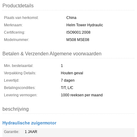
Productdetails
Plaats van herkomst:
China
Merknaam:
Helm Tower Hydraulic
Certificering:
ISO9001:2008
Modelnummer:
MS08 MSE08
Betalen & Verzenden Algemene voorwaarden
Min. bestelaantal:
1
Verpakking Details:
Houten geval
Levertijd:
7 dagen
Betalingscondities:
T/T, L/C
Levering vermogen:
1000 reeksen per maand
beschrijving
Hydraulische zuigermotor
Garantie:
1 JAAR