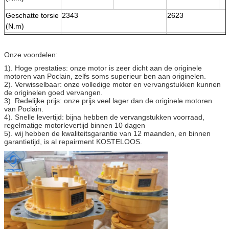
Geschatte torsie
2343
2623
(N.m)
Geschatte druk
25
25
(MPa)
Onze voordelen:
Maximum druk
40
40
1). Hoge prestaties: onze motor is zeer dicht aan de originele
(MPa)
motoren van Poclain, zelfs soms superieur ben aan originelen.
2). Verwisselbaar: onze volledige motor en vervangstukken kunnen
Geschatte
70
70
de originelen goed vervangen.
snelheid (r/min)
3). Redelijke prijs: onze prijs veel lager dan de originele motoren
Snelheidswaaier
0-170
0-170
van Poclain.
4). Snelle levertijd: bijna hebben de vervangstukken voorraad,
(r/min)
regelmatige motorlevertijd binnen 10 dagen
5). wij hebben de kwaliteitsgarantie van 12 maanden, en binnen
garantietijd, is al repairment KOSTELOOS.