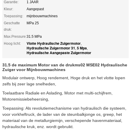
Garantie:
1 JAAR
Kleur:
Aangepast
Toepassing:
mijnbouwmachines
Geschatte
MPa 25
druk:
Max.Pressure:
31.5 MPa
Vlotte Hydraulische Zuigermotor
Hoog licht:
,
Hydraulische Zuigermotor 31
5 Mpa
,
,
Hydraulische Aangepaste Zuigermotor
31.5 de maximum Motor van de drukms02 MSE02 Hydraulische
Zuiger voor Mijnbouwmachines
Modulair ontwerp, Hoog rendement, Hoge druk en het vlotte lopen
zelfs bij zeer lage snelheden,
Toelaatbare Radiale en Aslading, Motor met multi-schijfrem,
Motoremissiebeheersing,
Toepassing: Als revolutiemechanisme van hydraulisch die systeem,
voor vorkheftruck, de lader van de steunbalkjonge os, greep, het
materiaal van de metallurgiemijn, verschepende havenmateriaal,
hydraulische kruk, enz. wordt gebruikt.