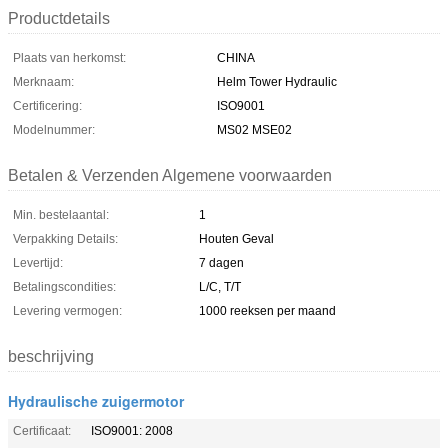
Productdetails
Plaats van herkomst:
CHINA
Merknaam:
Helm Tower Hydraulic
Certificering:
ISO9001
Modelnummer:
MS02 MSE02
Betalen & Verzenden Algemene voorwaarden
Min. bestelaantal:
1
Verpakking Details:
Houten Geval
Levertijd:
7 dagen
Betalingscondities:
L/C, T/T
Levering vermogen:
1000 reeksen per maand
beschrijving
Hydraulische zuigermotor
Certificaat:
ISO9001: 2008