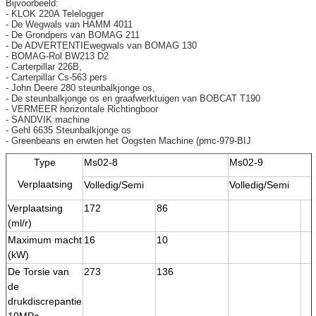
Bijvoorbeeld:
- KLOK 220A Telelogger
- De Wegwals van HAMM 4011
- De Grondpers van BOMAG 211
- De ADVERTENTIEwegwals van BOMAG 130
- BOMAG-Rol BW213 D2
- Carterpillar 226B,
- Carterpillar Cs-563 pers
- John Deere 280 steunbalkjonge os,
- De steunbalkjonge os en graafwerktuigen van BOBCAT T190
- VERMEER horizontale Richtingboor
- SANDVIK machine
- Gehl 6635 Steunbalkjonge os
- Greenbeans en erwten het Oogsten Machine (pmc-979-BIJ
Type
Ms02-8
Ms02-9
Verplaatsing
Volledig/Semi
Volledig/Semi
Verplaatsing
172
86
(ml/r)
Maximum macht
16
10
(kW)
De Torsie van
273
136
de
drukdiscrepantie
10MPa