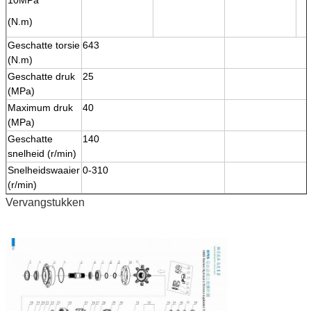
(N.m)
Geschatte torsie
643
(N.m)
Geschatte druk
25
(MPa)
Maximum druk
40
(MPa)
Geschatte
140
snelheid (r/min)
Snelheidswaaier
0-310
(r/min)
Vervangstukken