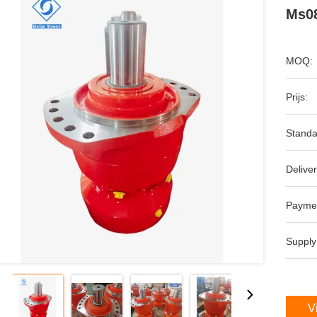
Ms08
MOQ:
Prijs:
Standa
Deliver
Payme
Supply
V