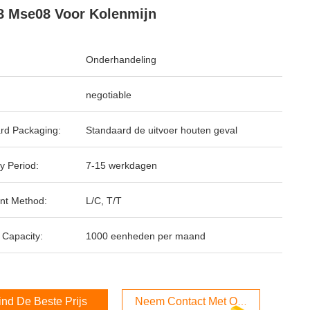
 Mse08 Voor Kolenmijn
Onderhandeling
negotiable
rd Packaging:
Standaard de uitvoer houten geval
y Period:
7-15 werkdagen
nt Method:
L/C, T/T
 Capacity:
1000 eenheden per maand
ind De Beste Prijs
Neem Contact Met Ons Op