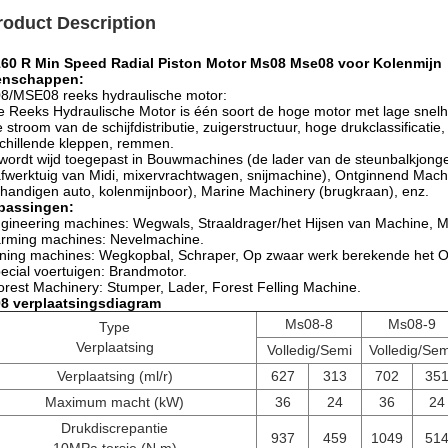
roduct Description
160 R Min Speed Radial Piston Motor Ms08 Mse08 voor Kolenmijn
enschappen:
8/MSE08 reeks hydraulische motor:
 Reeks Hydraulische Motor is één soort de hoge motor met lage snelh
e stroom van de schijfdistributie, zuigerstructuur, hoge drukclassificati
chillende kleppen, remmen.
wordt wijd toegepast in Bouwmachines (de lader van de steunbalkjonge
fwerktuig van Midi, mixervrachtwagen, snijmachine), Ontginnend Mach
handigen auto, kolenmijnboor), Marine Machinery (brugkraan), enz.
passingen:
gineering machines: Wegwals, Straaldrager/het Hijsen van Machine, M
arming machines: Nevelmachine.
ning machines: Wegkopbal, Schraper, Op zwaar werk berekende het Ov
ecial voertuigen: Brandmotor.
orest Machinery: Stumper, Lader, Forest Felling Machine.
8 verplaatsingsdiagram
Ms08-8
Ms08-9
Type
Verplaatsing
Volledig/Semi
Volledig/Sem
Verplaatsing (ml/r)
627
313
702
35
Maximum macht (kW)
36
24
36
24
Drukdiscrepantie
937
459
1049
51