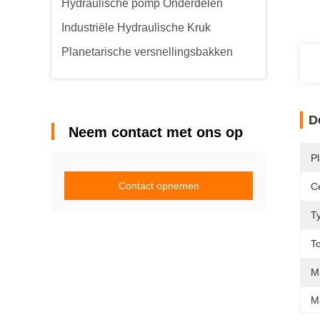
Hydraulische pomp Onderdelen
Industriële Hydraulische Kruk
Planetarische versnellingsbakken
D
Neem contact met ons op
P
Contact opnemen
Ce
T
To
M
M