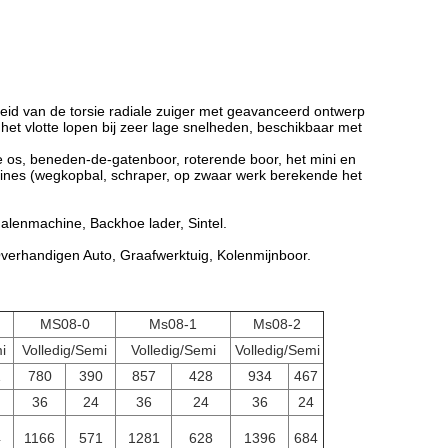
eid van de torsie radiale zuiger met geavanceerd ontwerp
e, het vlotte lopen bij zeer lage snelheden, beschikbaar met
 os, beneden-de-gatenboor, roterende boor, het mini en
ines (wegkopbal, schraper, op zwaar werk berekende het
alenmachine, Backhoe lader, Sintel.
erhandigen Auto, Graafwerktuig, Kolenmijnboor.
MS08-0
Ms08-1
Ms08-2
i
Volledig/Semi
Volledig/Semi
Volledig/Semi
1
780
390
857
428
934
467
36
24
36
24
36
24
4
1166
571
1281
628
1396
684