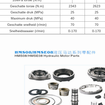
10MPa torsie (N.m)
Geschatte torsie (N.m)
2343
2623
Geschatte druk (MPa)
25
25
Maximum druk (MPa)
40
40
Geschatte snelheid (r/min)
70
70
Snelheidswaaier (r/min)
0-170
0-170