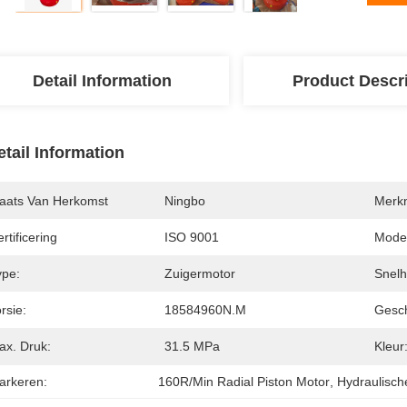
Detail Information
Product Descr
etail Information
laats Van Herkomst
Ningbo
Merk
rtificering
ISO 9001
Mode
ype:
Zuigermotor
Snelh
rsie:
18584960N.m
Gesch
ax. Druk:
31.5 MPa
Kleur
arkeren:
160R/Min Radial Piston Motor
, 
Hydraulisc