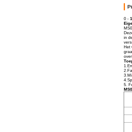
P
0 -
Eig
MS0
Deze
in d
vers
Het 
graa
over
Toe
1.En
2.F
3.Mi
4.Sp
5. F
MS0