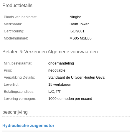
Productdetails
Plaats van herkomst:
Ningbo
Merknaam:
Helm Tower
Certificering:
ISO 9001
Modelnummer:
MS05 MSE05
Betalen & Verzenden Algemene voorwaarden
Min. bestelaantal:
onderhandeling
Prijs:
negotiable
Verpakking Details:
Standaard de Uitvoer Houten Geval
Levertijd:
15 werkdagen
Betalingscondities:
L/C, T/T
Levering vermogen:
1000 eenheden per maand
beschrijving
Hydraulische zuigermotor