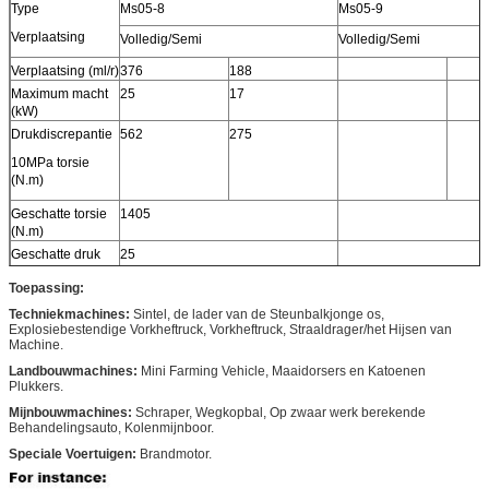
Type
Ms05-8
Ms05-9
Verplaatsing
Volledig/Semi
Volledig/Semi
Verplaatsing (ml/r)
376
188
Maximum macht
25
17
(kW)
Drukdiscrepantie
562
275
10MPa torsie
(N.m)
Geschatte torsie
1405
(N.m)
Geschatte druk
25
(MPa)
Toepassing:
Maximum druk
40
(MPa)
Techniekmachines:
Sintel, de lader van de Steunbalkjonge os,
Explosiebestendige Vorkheftruck, Vorkheftruck, Straaldrager/het Hijsen van
Geschatte
90
Machine.
snelheid (r/min)
Landbouwmachines:
Mini Farming Vehicle, Maaidorsers en Katoenen
Snelheidswaaier
0-200
Plukkers.
(r/min)
Mijnbouwmachines:
Schraper, Wegkopbal, Op zwaar werk berekende
Behandelingsauto, Kolenmijnboor.
Speciale Voertuigen:
Brandmotor.