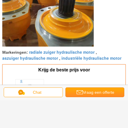
radiale zuiger hydraulische motor
Markeringen:
,
aszuiger hydraulische motor
industriële hydraulische motor
,
Krijg de beste prijs voor
Hydraulische Zuigermotor MS05
Chat
Vraag een offerte
MSE05 0-200 R Min For
Agricultural Machinery
aan
Doorgaan