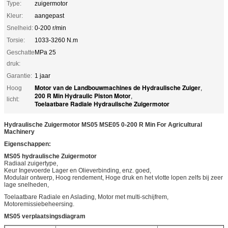
Type:
zuigermotor
Kleur:
aangepast
Snelheid:
0-200 r/min
Torsie:
1033-3260 N.m
Geschatte
MPa 25
druk:
Garantie:
1 jaar
Motor van de Landbouwmachines de Hydraulische Zuiger
Hoog
,
200 R Min Hydraulic Piston Motor
,
licht:
Toelaatbare Radiale Hydraulische Zuigermotor
Hydraulische Zuigermotor MS05 MSE05 0-200 R Min For Agricultural
Machinery
Eigenschappen:
MS05 hydraulische Zuigermotor
Radiaal zuigertype,
Keur Ingevoerde Lager en Olieverbinding, enz. goed,
Modulair ontwerp, Hoog rendement, Hoge druk en het vlotte lopen zelfs bij zeer
lage snelheden,
Toelaatbare Radiale en Aslading, Motor met multi-schijfrem,
Motoremissiebeheersing.
MS05 verplaatsingsdiagram