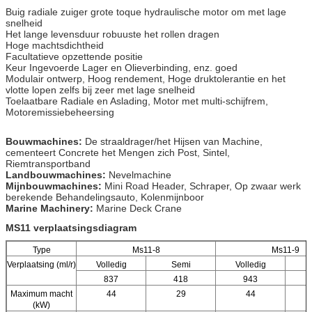
Buig radiale zuiger grote toque hydraulische motor om met lage
snelheid
Het lange levensduur robuuste het rollen dragen
Hoge machtsdichtheid
Facultatieve opzettende positie
Keur Ingevoerde Lager en Olieverbinding, enz. goed
Modulair ontwerp, Hoog rendement, Hoge druktolerantie en het
vlotte lopen zelfs bij zeer met lage snelheid
Toelaatbare Radiale en Aslading, Motor met multi-schijfrem,
Motoremissiebeheersing
Bouwmachines:
De straaldrager/het Hijsen van Machine,
cementeert Concrete het Mengen zich Post, Sintel,
Riemtransportband
Landbouwmachines:
Nevelmachine
Mijnbouwmachines:
Mini Road Header, Schraper, Op zwaar werk
berekende Behandelingsauto, Kolenmijnboor
Marine Machinery:
Marine Deck Crane
MS11 verplaatsingsdiagram
Type
Ms11-8
Ms11-9
Verplaatsing (ml/r)
Volledig
Semi
Volledig
837
418
943
Maximum macht
44
29
44
(kW)