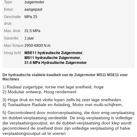
Type:
zuigermotor
Kleur:
aangepast
Geschatte
MPa 25
druk:
Max. druk:
31.5 MPa
Garantie:
1 jaar
Max.Torque:
2950-6800 N.m
MSE11 hydraulische Zuigermotor
Hoog licht:
,
MS11 hydraulische Zuigermotor
,
31.5 MPa Hydraulische Zuigermotor
De hydraulische stabiele kwaliteit van de Zuigermotor MS11 MSE11 voor
Machines
Radiaal zuigertype, torsie met lage snelheid, hoge
1)
2) Modulair ontwerp, Hoog rendement
3) Hoge druk en het vlotte lopen zelfs bij zeer lage snelheden.
4) Toelaatbare Radiale en Aslading, Motor met multi-schijfrem,
5)
Gecontroleerd door motorverplaatsing, die door enig-verplaatsing
en dubbel-verplaatsing verdeelde. De enig-verplaatsing is volledige
die verplaatsingsoutput, en de dubbel-verplaatsing door klep wordt
gecontroleerd de snelheid door zijn volledige verplaatsing of halve
verplaatsingsoutput uit te voeren