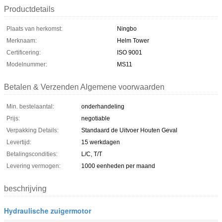
Productdetails
Plaats van herkomst:
Ningbo
Merknaam:
Helm Tower
Certificering:
ISO 9001
Modelnummer:
MS11
Betalen & Verzenden Algemene voorwaarden
Min. bestelaantal:
onderhandeling
Prijs:
negotiable
Verpakking Details:
Standaard de Uitvoer Houten Geval
Levertijd:
15 werkdagen
Betalingscondities:
L/C, T/T
Levering vermogen:
1000 eenheden per maand
beschrijving
Hydraulische zuigermotor