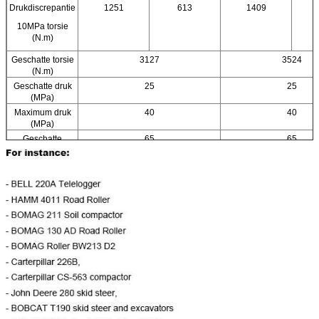
Drukdiscrepantie
1251
613
1409
10MPa torsie
(N.m)
Geschatte torsie
3127
3524
(N.m)
Geschatte druk
25
25
(MPa)
Maximum druk
40
40
(MPa)
Geschatte
65
65
snelheid (r/min)
Snelheidswaaier
0-160
0-160
(r/min)