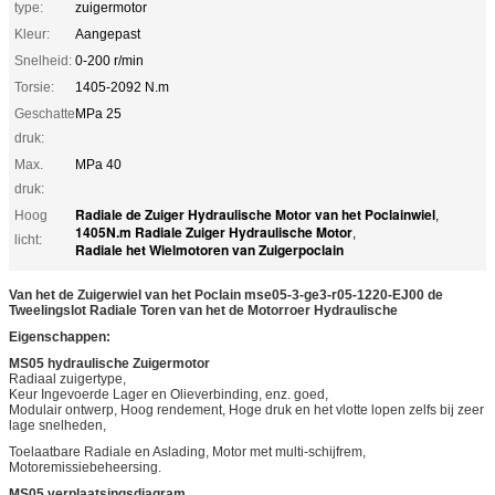
type:
zuigermotor
Kleur:
Aangepast
Snelheid:
0-200 r/min
Torsie:
1405-2092 N.m
Geschatte
MPa 25
druk:
Max.
MPa 40
druk:
Radiale de Zuiger Hydraulische Motor van het Poclainwiel
Hoog
,
1405N.m Radiale Zuiger Hydraulische Motor
,
licht:
Radiale het Wielmotoren van Zuigerpoclain
Van het de Zuigerwiel van het Poclain mse05-3-ge3-r05-1220-EJ00 de
Tweelingslot Radiale Toren van het de Motorroer Hydraulische
Eigenschappen:
MS05 hydraulische Zuigermotor
Radiaal zuigertype,
Keur Ingevoerde Lager en Olieverbinding, enz. goed,
Modulair ontwerp, Hoog rendement, Hoge druk en het vlotte lopen zelfs bij zeer
lage snelheden,
Toelaatbare Radiale en Aslading, Motor met multi-schijfrem,
Motoremissiebeheersing.
MS05 verplaatsingsdiagram