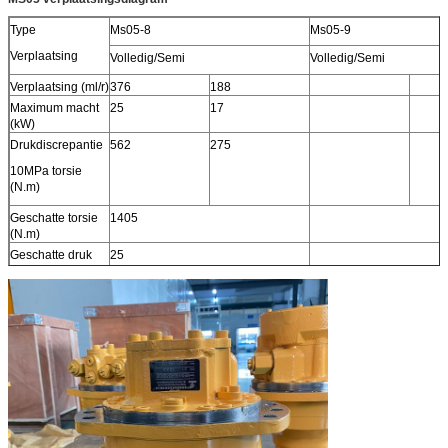
Type
Ms05-8
Ms05-9
Verplaatsing
Volledig/Semi
Volledig/Semi
Verplaatsing (ml/r)
376
188
Maximum macht
25
17
(kW)
Drukdiscrepantie
562
275
10MPa torsie
(N.m)
Geschatte torsie
1405
(N.m)
Geschatte druk
25
(MPa)
Maximum druk
40
(MPa)
Geschatte
90
snelheid (r/min)
Snelheidswaaier
0-200
(r/min)