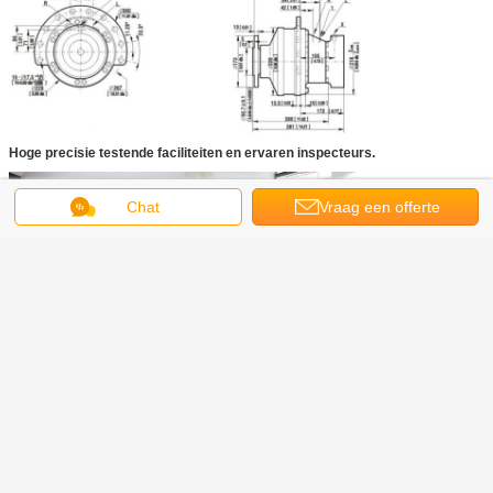
Hoge precisie testende faciliteiten en ervaren inspecteurs.
Chat
Vraag een offerte
aan
radiale zuiger hydraulische motor
Markeringen:
,
aszuiger hydraulische motor
industriële hydraulische motor
,
Krijg de beste prijs voor
1405N.M Poclain Wheel Twin
Hydraulische Motor van de Slot