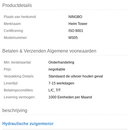
Productdetails
Plaats van herkomst:
NINGBO
Merknaam:
Helm Tower
Certificering:
ISO 9001
Modelnummer:
MS05
Betalen & Verzenden Algemene voorwaarden
Min. bestelaantal:
Onderhandeling
Prijs:
negotiable
Verpakking Details:
Standaard de uitvoer houten geval
Levertijd:
7-15 werkdagen
Betalingscondities:
L/C, T/T
Levering vermogen:
1000 Eenheden per Maand
beschrijving
Hydraulische zuigermotor