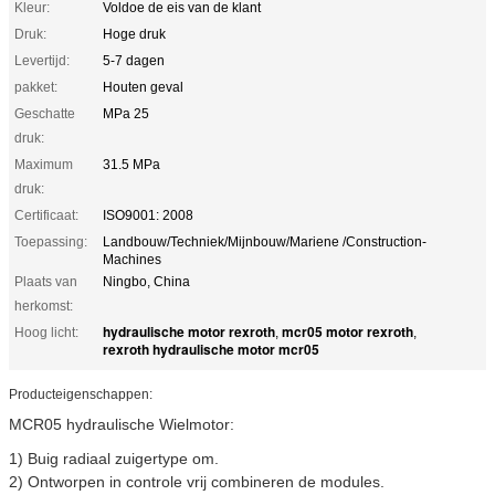
Kleur:
Voldoe de eis van de klant
Druk:
Hoge druk
Levertijd:
5-7 dagen
pakket:
Houten geval
Geschatte
MPa 25
druk:
Maximum
31.5 MPa
druk:
Certificaat:
ISO9001: 2008
Toepassing:
Landbouw/Techniek/Mijnbouw/Mariene /Construction-
Machines
Plaats van
Ningbo, China
herkomst:
hydraulische motor rexroth
mcr05 motor rexroth
Hoog licht:
,
,
rexroth hydraulische motor mcr05
Producteigenschappen:
MCR05 hydraulische Wielmotor:
1) Buig radiaal zuigertype om.
2) Ontworpen in controle vrij combineren de modules.