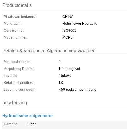
Productdetails
Plaats van herkomst:
CHINA
Merknaam:
Helm Tower Hydraulic
Certificering:
ISO9001
Modelnummer:
MCR5
Betalen & Verzenden Algemene voorwaarden
Min. bestelaantal:
1
Verpakking Details:
Houten geval
Levertijd:
10days
Betalingscondities:
L/C
Levering vermogen:
450 reeksen per maand
beschrijving
Hydraulische zuigermotor
Garantie:
1 jaar