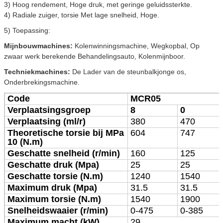
3) Hoog rendement, Hoge druk, met geringe geluidssterkte.
4)
Radiale zuiger, torsie Met lage snelheid, Hoge.
5)
Toepassing:
Mijnbouwmachines:
Kolenwinningsmachine, Wegkopbal, Op
zwaar werk berekende Behandelingsauto, Kolenmijnboor.
Techniekmachines:
De Lader van de steunbalkjonge os,
Onderbrekingsmachine.
Code
MCR05
Verplaatsingsgroep
8
0
Verplaatsing (ml/r)
380
470
Theoretische torsie bij MPa
604
747
10 (N.m)
Geschatte snelheid (r/min)
160
125
Geschatte druk (Mpa)
25
25
Geschatte torsie (N.m)
1240
1540
Maximum druk (Mpa)
31.5
31.5
Maximum torsie (N.m)
1540
1900
Snelheidswaaier (r/min)
0-475
0-385
Maximum macht (kW)
29