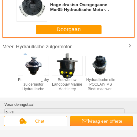
Hoge drukiso Overgegaane
Mcr05 Hydraulische Motor
Rexroth
Doorgaan
Hydraulische zuigermotor
Meer
chines
Eenversnellingshydraulische
Bouwbouw
Hydraulische olie
De hydrau
nelheid
zuigermotor
Landbouw Marine
POCLAIN MS
Definit
N MS 11
Hydraulische
Machinery
Biedt maatwerk
Aandrijvi
lische
zuigermotor
kleuren Perfect
de Zuige
eaal voor
Nominale druk 40
Hydraulische
BOBCAT
uw- en
MPa Hydraulische
apparatuur voor
Veranderingstaal
machine
motor Geschikt
verschillende
singen
voor verschillende
industrieën
Dutch
machines
Chat
Vraag een offerte
aan