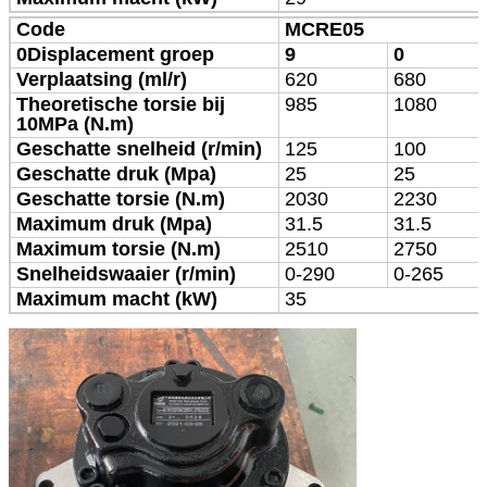
Code
MCRE05
0Displacement groep
9
0
Verplaatsing (ml/r)
620
680
Theoretische torsie bij
985
1080
10MPa (N.m)
Geschatte snelheid (r/min)
125
100
Geschatte druk (Mpa)
25
25
Geschatte torsie (N.m)
2030
2230
Maximum druk (Mpa)
31.5
31.5
Maximum torsie (N.m)
2510
2750
Snelheidswaaier (r/min)
0-290
0-265
Maximum macht (kW)
35