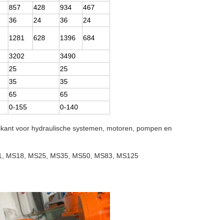
857
428
934
467
36
24
36
24
1281
628
1396
684
3202
3490
25
25
35
35
65
65
0-155
0-140
rikant voor hydraulische systemen, motoren, pompen en
S11, MS18, MS25, MS35, MS50, MS83, MS125