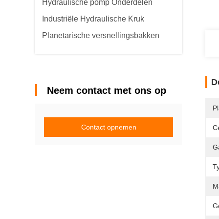
Hydraulische pomp Onderdelen
Industriële Hydraulische Kruk
Planetarische versnellingsbakken
D
Neem contact met ons op
P
Contact opnemen
Ce
G
T
Ma
G