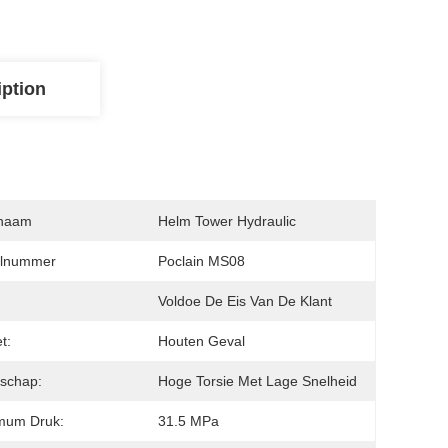
iption
naam
Helm Tower Hydraulic
lnummer
Poclain MS08
:
Voldoe De Eis Van De Klant
t:
Houten Geval
schap:
Hoge Torsie Met Lage Snelheid
mum Druk:
31.5 MPa