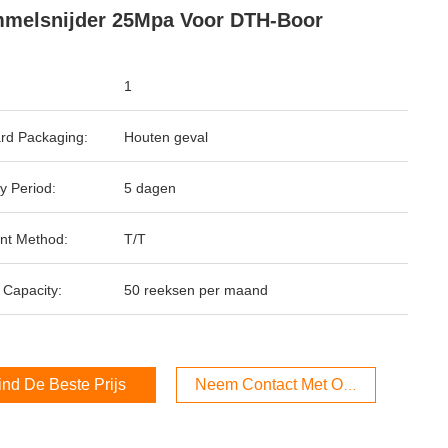
melsnijder 25Mpa Voor DTH-Boor
1
rd Packaging:
Houten geval
y Period:
5 dagen
nt Method:
T/T
 Capacity:
50 reeksen per maand
ind De Beste Prijs
Neem Contact Met Ons Op