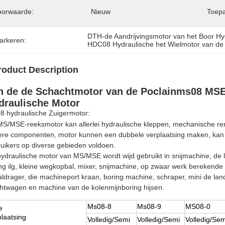
oorwaarde:
Nieuw
Toepa
DTH-de Aandrijvingsmotor van het Boor Hy
arkeren:
HDC08 Hydraulische het Wielmotor van de 
roduct Description
n de de Schachtmotor van de Poclainms08 MSE
draulische Motor
 hydraulische Zuigermotor:
S/MSE-reeksmotor kan allerlei hydraulische kleppen, mechanische re
re componenten, motor kunnen een dubbele verplaatsing maken, kan de
uikers op diverse gebieden voldoen.
ydraulische motor van MS/MSE wordt wijd gebruikt in snijmachine, de 
ng ilg, kleine wegkopbal, mixer, snijmachine, op zwaar werk berekende
aldrager, die machineport kraan, boring machine, schraper, mini de la
htwagen en machine van de kolenmijnboring hijsen.
Ms08-8
Ms08-9
MS08-0
e
laatsing
Volledig/Semi
Volledig/Semi
Volledig/Sem