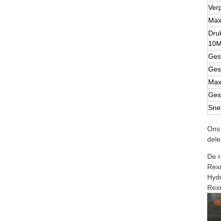
Verp
Max
Dru
10M
Ges
Ges
Max
Gesc
Sne
Ons 
dele
De 
Rex
Hyd
Rex