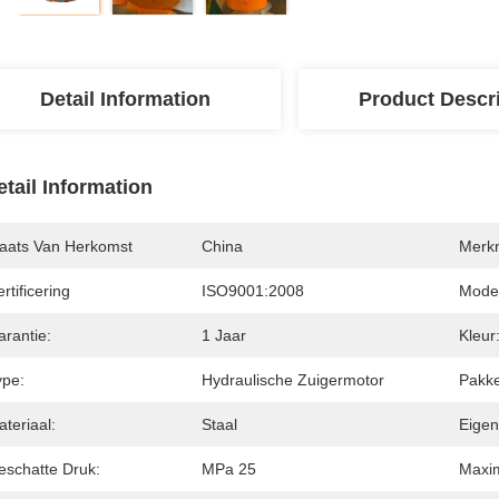
Detail Information
Product Descr
etail Information
laats Van Herkomst
China
Merk
rtificering
ISO9001:2008
Mode
arantie:
1 Jaar
Kleur
ype:
Hydraulische Zuigermotor
Pakke
teriaal:
Staal
Eigen
eschatte Druk:
MPa 25
Maxi