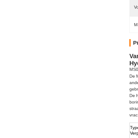
V
M
P
Va
Hy
MS08
De M
ande
gebr
De h
bori
stra
vrac
Typ
Verp