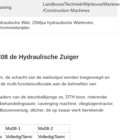
Landbouw/Techniek/Mijnbouw/Mariene 
ssing:
/Construction-Machines
draulische Wiel
, 
25Mpa hydraulische Wielmotor
, 
trommelsnijder
08 de Hydraulische Zuiger
m, de schacht van de wieloutput worden toegevoegd en
 multi-functiescollocatie aan de behoeften van
laders van de steunbalkjonge os, DTH-boor, roterende
 behandelingsauto, cavenging machine, vliegtuigentractor,
ndbouwvoertuig, ditcher, de op zwaar werk berekende
Ms08-1
Ms08-2
i
Volledig/Semi
Volledig/Semi