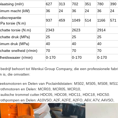
laatsing (ml/r)
627
313
702
351
780
390
imum macht (kW)
36
24
36
24
36
24
kdiscrepantie
937
459
1049
514
1166
571
Pa torsie (N.m)
chatte torsie (N.m)
2343
2623
2914
chatte druk (MPa)
25
25
25
imum druk (MPa)
40
40
40
hatte snelheid (r/min)
70
70
70
lheidswaaier (r/min)
0-170
0-170
0-170
bedrijf behoort tot Wenkui Group Company, die een professionele fab
n is, die omvatten:
reeksmotoren en Delen van Poclainlidstaten: MS02, MS05, MS08, M
rothmotoren en Delen: MCR03, MCR05, MCR10,
raulische trommel cutter.HDC05, HDC08, HDC11, HDC18, HDC50.
rothpompen en Delen: A10VSO, A2F, A2FE, A2FO, A6V, A7V, A4VSO,