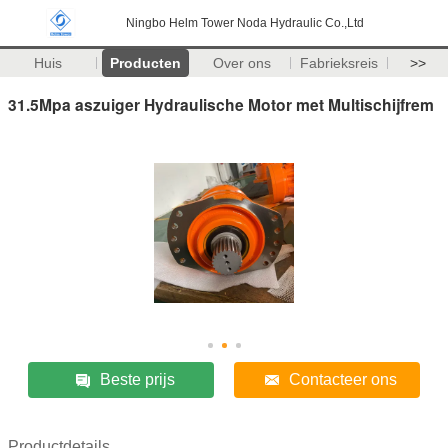
Ningbo Helm Tower Noda Hydraulic Co.,Ltd
Huis
Producten
Over ons
Fabrieksreis
>>
31.5Mpa aszuiger Hydraulische Motor met Multischijfrem
Beste prijs
Contacteer ons
Productdetails