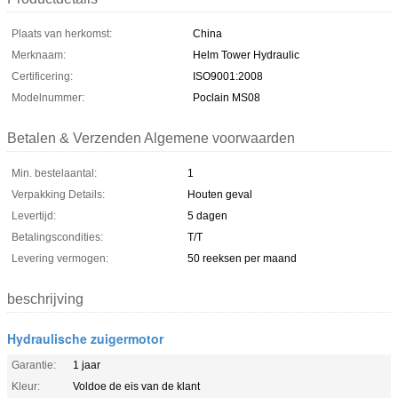
Plaats van herkomst:
China
Merknaam:
Helm Tower Hydraulic
Certificering:
ISO9001:2008
Modelnummer:
Poclain MS08
Betalen & Verzenden Algemene voorwaarden
Min. bestelaantal:
1
Verpakking Details:
Houten geval
Levertijd:
5 dagen
Betalingscondities:
T/T
Levering vermogen:
50 reeksen per maand
beschrijving
Hydraulische zuigermotor
Garantie:
1 jaar
Kleur:
Voldoe de eis van de klant