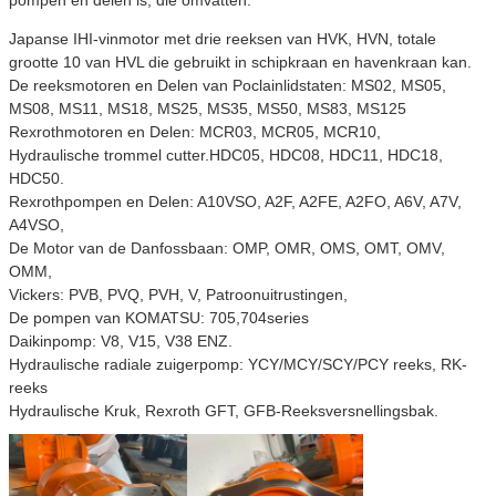
Geschatte
70
70
Japanse IHI-vinmotor met drie reeksen van HVK, HVN, totale
snelheid (r/min)
grootte 10 van HVL die gebruikt in schipkraan en havenkraan kan.
Snelheidswaaier
0-170
0-170
De reeksmotoren en Delen van Poclainlidstaten: MS02, MS05,
(r/min)
MS08, MS11, MS18, MS25, MS35, MS50, MS83, MS125
Rexrothmotoren en Delen: MCR03, MCR05, MCR10,
Hydraulische trommel cutter.HDC05, HDC08, HDC11, HDC18,
HDC50.
Rexrothpompen en Delen: A10VSO, A2F, A2FE, A2FO, A6V, A7V,
A4VSO,
De Motor van de Danfossbaan: OMP, OMR, OMS, OMT, OMV,
OMM,
Vickers: PVB, PVQ, PVH, V, Patroonuitrustingen,
De pompen van KOMATSU: 705,704series
Daikinpomp: V8, V15, V38 ENZ.
Hydraulische radiale zuigerpomp: YCY/MCY/SCY/PCY reeks, RK-
reeks
Hydraulische Kruk, Rexroth GFT, GFB-Reeksversnellingsbak.