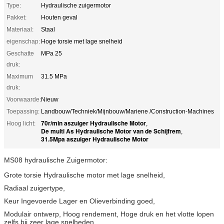
Type:
Hydraulische zuigermotor
Pakket:
Houten geval
Materiaal:
Staal
eigenschap:
Hoge torsie met lage snelheid
Geschatte
MPa 25
druk:
Maximum
31.5 MPa
druk:
Voorwaarde:
Nieuw
Toepassing:
Landbouw/Techniek/Mijnbouw/Mariene /Construction-Machines
70r/min aszuiger Hydraulische Motor
Hoog licht:
,
De multi As Hydraulische Motor van de Schijfrem
,
31.5Mpa aszuiger Hydraulische Motor
MS08 hydraulische Zuigermotor:
Grote torsie Hydraulische motor met lage snelheid,
Radiaal zuigertype,
Keur Ingevoerde Lager en Olieverbinding goed,
Modulair ontwerp, Hoog rendement, Hoge druk en het vlotte lopen
zelfs bij zeer lage snelheden,