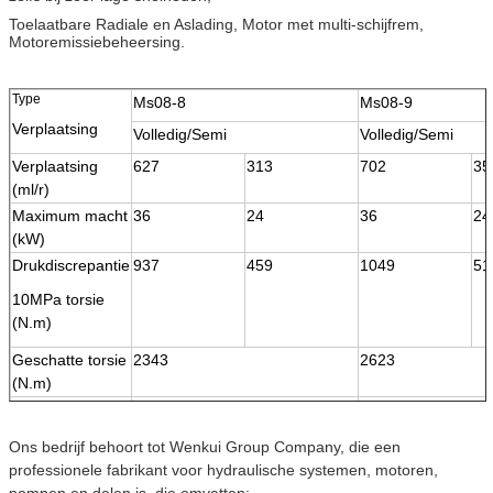
Toelaatbare Radiale en Aslading, Motor met multi-schijfrem,
Motoremissiebeheersing.
Type
Ms08-8
Ms08-9
Verplaatsing
Volledig/Semi
Volledig/Semi
Verplaatsing
627
313
702
35
(ml/r)
Maximum macht
36
24
36
24
(kW)
Drukdiscrepantie
937
459
1049
51
10MPa torsie
(N.m)
Geschatte torsie
2343
2623
(N.m)
Geschatte druk
25
25
(MPa)
Ons bedrijf behoort tot Wenkui Group Company, die een
Maximum druk
40
40
professionele fabrikant voor hydraulische systemen, motoren,
(MPa)
pompen en delen is, die omvatten: