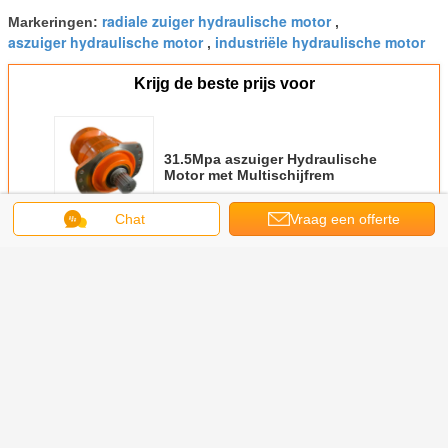
radiale zuiger hydraulische motor
Markeringen:
,
aszuiger hydraulische motor
industriële hydraulische motor
,
Krijg de beste prijs voor
31.5Mpa aszuiger Hydraulische
Motor met Multischijfrem
Chat
Vraag een offerte
Doorgaan
aan
Hydraulische zuigermotor
Meer
chines
Eenversnellingshydraulische
Bouwbouw
Hydraulische olie
De hydrau
nelheid
zuigermotor
Landbouw Marine
POCLAIN MS
Definit
N MS 11
Hydraulische
Machinery
Biedt maatwerk
Aandrijvi