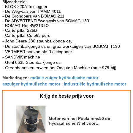
Bijvoorbeeld:
- KLOK 220A Telelogger
- De Wegwals van HAMM 4011
- De Grondpers van BOMAG 211
- De ADVERTENTIEwegwals van BOMAG 130
- BOMAG-Rol BW213 D2
- Carterpillar 226B
-
Carterpillar Cs-563 pers
-
John Deere 280 steunbalkjonge os,
- De steunbalkjonge os en graafwerktuigen van BOBCAT T190
- VERMEER horizontale Richtingboor
- SANDVIK machine
- Gehl 6635 Steunbalkjonge os
- Greenbeans en erwten het Oogsten Machine (pmc-979-bij)
radiale zuiger hydraulische motor
Markeringen:
,
aszuiger hydraulische motor
industriële hydraulische motor
,
Krijg de beste prijs voor
Motor van het Poclainms50 de
Hydraulische Wiel voor
Smeedstukmanipulator