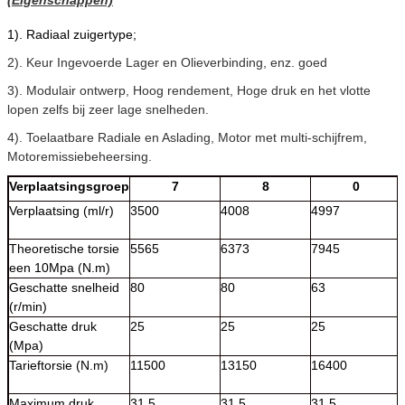
1). Radiaal zuigertype;
2). Keur Ingevoerde Lager en Olieverbinding, enz. goed
3). Modulair ontwerp, Hoog rendement, Hoge druk en het vlotte
lopen zelfs bij zeer lage snelheden.
4). Toelaatbare Radiale en Aslading, Motor met multi-schijfrem,
Motoremissiebeheersing.
Verplaatsingsgroep
7
8
0
Verplaatsing (ml/r)
3500
4008
4997
Theoretische torsie
5565
6373
7945
een 10Mpa (N.m)
Geschatte snelheid
80
80
63
(r/min)
Geschatte druk
25
25
25
(Mpa)
Tarieftorsie (N.m)
11500
13150
16400
Maximum druk
31.5
31.5
31.5