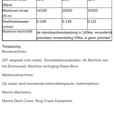
(Mpa)
Maximum torsie
14150
16250
20250
(N.m)
Snelheidswaaier
0-148
0-138
0-111
(r/min)
Maximum macht (kW)
de standaardverplaatsing is 140kw, veranderlijk
prioritaire omwenteling 93kw, is geen prioriteit 
Toepassing:
Bouwmachines
26T wegwals (mk-reeks), Smeedstukmanipulator, de Machine van
het Emmerwiel, Machine verhoging-Raise-Bore
Mijnbouwmachines
Op zwaar werk berekende behandelingsauto, kolenmijnboor
Marine Machinery
Marine Deck Crane, Brug Crane Equipment.