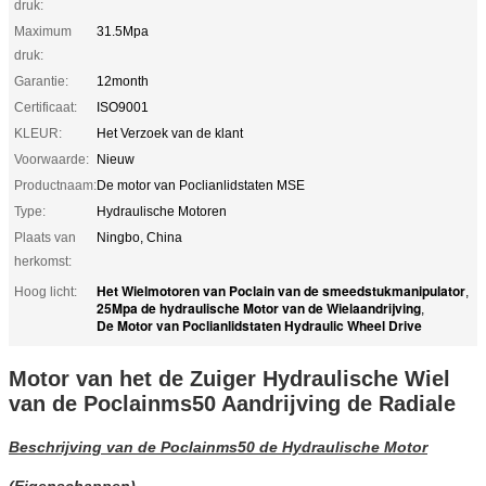
druk:
Maximum
31.5Mpa
druk:
Garantie:
12month
Certificaat:
ISO9001
KLEUR:
Het Verzoek van de klant
Voorwaarde:
Nieuw
Productnaam:
De motor van Poclianlidstaten MSE
Type:
Hydraulische Motoren
Plaats van
Ningbo, China
herkomst:
Het Wielmotoren van Poclain van de smeedstukmanipulator
Hoog licht:
,
25Mpa de hydraulische Motor van de Wielaandrijving
,
De Motor van Poclianlidstaten Hydraulic Wheel Drive
Motor van het de Zuiger Hydraulische Wiel
van de Poclainms50 Aandrijving de Radiale
Beschrijving van de Poclainms50 de Hydraulische Motor
(Eigenschappen)