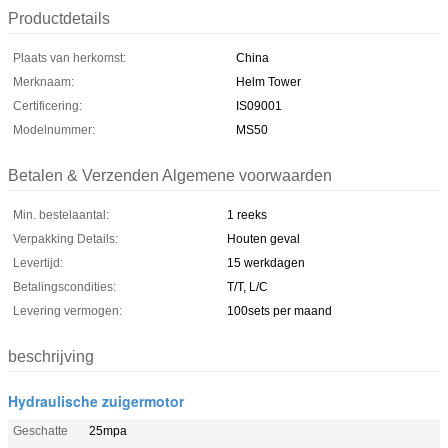
Productdetails
Plaats van herkomst:
China
Merknaam:
Helm Tower
Certificering:
IS09001
Modelnummer:
MS50
Betalen & Verzenden Algemene voorwaarden
Min. bestelaantal:
1 reeks
Verpakking Details:
Houten geval
Levertijd:
15 werkdagen
Betalingscondities:
T/T, L/C
Levering vermogen:
100sets per maand
beschrijving
Hydraulische zuigermotor
Geschatte
25mpa