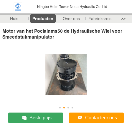
Ningbo Helm Tower Noda Hydraulic Co.,Ltd
Huis
Producten
Over ons
Fabrieksreis
>>
Motor van het Poclainms50 de Hydraulische Wiel voor
Smeedstukmanipulator
Beste prijs
Contacteer ons