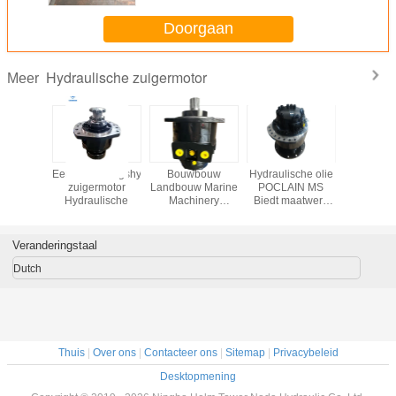
Doorgaan
Hydraulische zuigermotor
Meer
chines
Eenversnellingshydraulische
Bouwbouw
Hydraulische olie
De hydrau
nelheid
zuigermotor
Landbouw Marine
POCLAIN MS
Definit
N MS 11
Hydraulische
Machinery
Biedt maatwerk
Aandrijvi
lische
zuigermotor
kleuren Perfect
de Zuige
eaal voor
Nominale druk 40
Hydraulische
BOBCAT
uw- en
MPa Hydraulische
apparatuur voor
Veranderingstaal
machine
motor Geschikt
verschillende
singen
voor verschillende
industrieën
Dutch
machines
Thuis
|
Over ons
|
Contacteer ons
|
Sitemap
|
Privacybeleid
Desktopmening