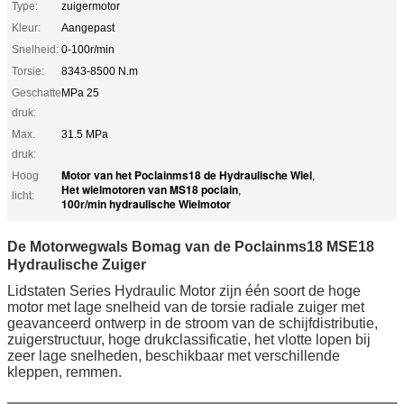
Type:
zuigermotor
Kleur:
Aangepast
Snelheid:
0-100r/min
Torsie:
8343-8500 N.m
Geschatte
MPa 25
druk:
Max.
31.5 MPa
druk:
Motor van het Poclainms18 de Hydraulische Wiel
Hoog
,
Het wielmotoren van MS18 poclain
,
licht:
100r/min hydraulische Wielmotor
De Motorwegwals Bomag van de Poclainms18 MSE18
Hydraulische Zuiger
Lidstaten Series Hydraulic Motor zijn één soort de hoge
motor met lage snelheid van de torsie radiale zuiger met
geavanceerd ontwerp in de stroom van de schijfdistributie,
zuigerstructuur, hoge drukclassificatie, het vlotte lopen bij
zeer lage snelheden, beschikbaar met verschillende
kleppen, remmen.