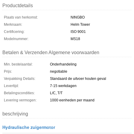
Productdetails
Plaats van herkomst:
NINGBO
Merknaam:
Helm Tower
Certificering:
ISO 9001
Modelnummer:
MS18
Betalen & Verzenden Algemene voorwaarden
Min. bestelaantal:
Onderhandeling
Prijs:
negotiable
Verpakking Details:
Standaard de uitvoer houten geval
Levertijd:
7-15 werkdagen
Betalingscondities:
L/C, T/T
Levering vermogen:
1000 eenheden per maand
beschrijving
Hydraulische zuigermotor