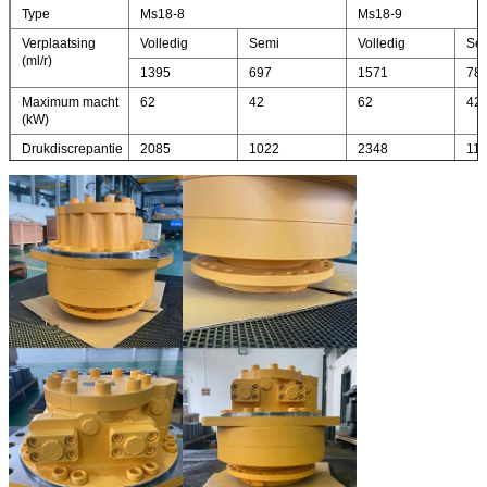
Type
Ms18-8
Ms18-9
Verplaatsing
Volledig
Semi
Volledig
Se
(ml/r)
1395
697
1571
78
Maximum macht
62
42
62
42
(kW)
Drukdiscrepantie
2085
1022
2348
11
10MPa torsie (N.
m)
Geschatte torsie
5212
5870
(N. m)
Geschatte druk
25
25
(MPa)
Maximum druk
40
40
(MPa)
Geschatte
55
55
snelheid (r/min)
Snelheidswaaier
0-150
0-150
(r/min)