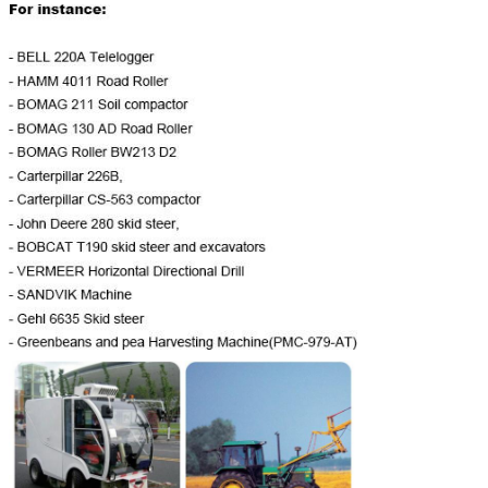
Max.power (kW)
De standaardverplaatsing is 18kW (HMSE02 22k
veranderlijke verplaatsings prioritaire omwente
geen prioriteit is 9kW (HMSE02 11kW)