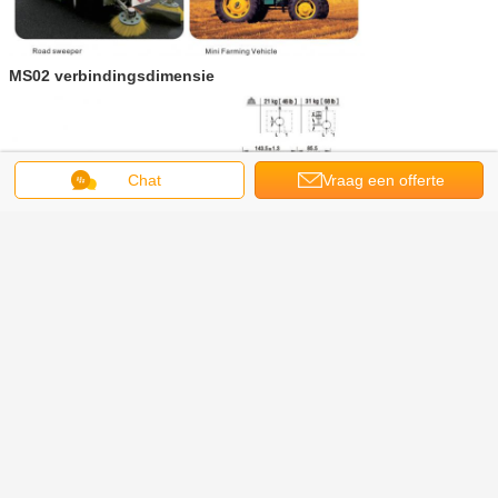
MS02 verbindingsdimensie
Chat
Vraag een offerte
aan
radiale zuiger hydraulische motor
Markeringen:
,
aszuiger hydraulische motor
industriële hydraulische motor
,
Krijg de beste prijs voor
310r/Hydraulische de
Zuigermotor van Min Poclain