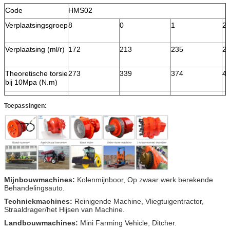
Code
HMS02
Verplaatsingsgroep
8
0
1
2
Verplaatsing (ml/r)
172
213
235
2
Theoretische torsie
273
339
374
4
bij 10Mpa (N.m)
Geschatte snelheid
200
200
160
1
Toepassingen:
(r/min)
Geschatte druk
25
25
25
2
(Mpa)
Geschatte torsie
550
700
750
8
(N.M)
Max.pressure
31.5
31.5
31.5
31
(Mpa)
Mijnbouwmachines:
Kolenmijnboor, Op zwaar werk berekende
Behandelingsauto.
Max.torque (N.m)
650
850
950
1
Techniekmachines:
Reinigende Machine, Vliegtuigentractor,
Straaldrager/het Hijsen van Machine.
Snelheidswaaier
0-390
0-310
0-285
0-
Landbouwmachines:
Mini Farming Vehicle, Ditcher.
(r/min)