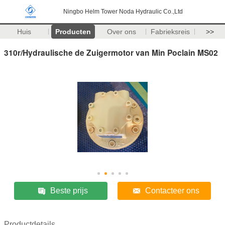
Ningbo Helm Tower Noda Hydraulic Co.,Ltd
Huis
Producten
Over ons
Fabrieksreis
>>
310r/Hydraulische de Zuigermotor van Min Poclain MS02
Beste prijs
Contacteer ons
Productdetails