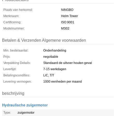
Plaats van herkomst:
NINGBO
Merknaam:
Helm Tower
Certificering:
ISO 9001
Modelnummer:
MS02
Betalen & Verzenden Algemene voorwaarden
Min. bestelaantal:
Onderhandeling
Prijs:
negotiable
Verpakking Details:
Standaard de uitvoer houten geval
Levertijd:
7-15 werkdagen
Betalingscondities:
L/C, T/T
Levering vermogen:
1000 eenheden per maand
beschrijving
Hydraulische zuigermotor
Type:
zuigermotor