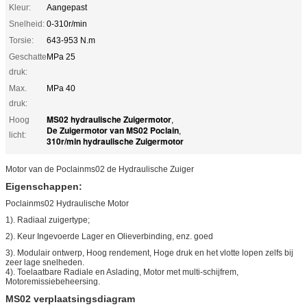
Kleur:
Aangepast
Snelheid:
0-310r/min
Torsie:
643-953 N.m
Geschatte
MPa 25
druk:
Max.
MPa 40
druk:
MS02 hydraulische Zuigermotor
Hoog
,
De Zuigermotor van MS02 Poclain
,
licht:
310r/min hydraulische Zuigermotor
Motor van de Poclainms02 de Hydraulische Zuiger
Eigenschappen:
Poclainms02 Hydraulische Motor
1). Radiaal zuigertype;
2). Keur Ingevoerde Lager en Olieverbinding, enz. goed
3). Modulair ontwerp, Hoog rendement, Hoge druk en het vlotte lopen zelfs bij
zeer lage snelheden.
4). Toelaatbare Radiale en Aslading, Motor met multi-schijfrem,
Motoremissiebeheersing.
MS02 verplaatsingsdiagram