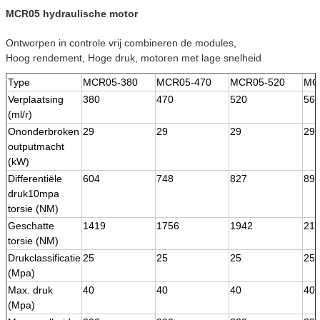
MCR05 hydraulische motor
Ontworpen in controle vrij combineren de modules,
Hoog rendement, Hoge druk, motoren met lage snelheid
Type
MCR05-380
MCR05-470
MCR05-520
MC
Verplaatsing
380
470
520
56
(ml/r)
Ononderbroken
29
29
29
29
outputmacht
(kW)
Differentiële
604
748
827
89
druk10mpa
torsie (NM)
Geschatte
1419
1756
1942
211
torsie (NM)
Drukclassificatie
25
25
25
25
(Mpa)
Max. druk
40
40
40
40
(Mpa)