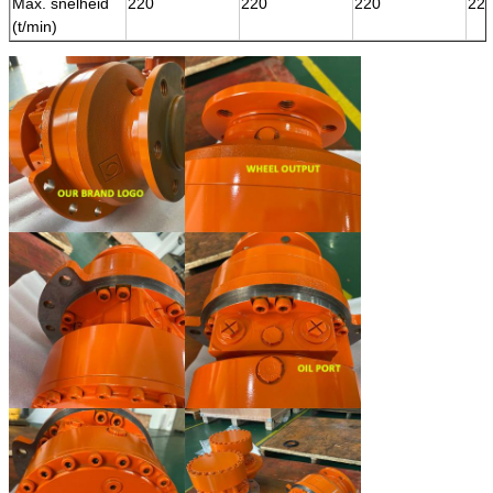
Max. snelheid
220
220
220
22
(t/min)