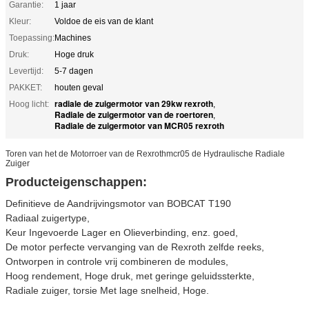
Garantie:
1 jaar
Kleur:
Voldoe de eis van de klant
Toepassing:
Machines
Druk:
Hoge druk
Levertijd:
5-7 dagen
PAKKET:
houten geval
radiale de zuigermotor van 29kw rexroth
Hoog licht:
,
Radiale de zuigermotor van de roertoren
,
Radiale de zuigermotor van MCR05 rexroth
Toren van het de Motorroer van de Rexrothmcr05 de Hydraulische Radiale
Zuiger
Producteigenschappen:
Definitieve de Aandrijvingsmotor van BOBCAT T190
Radiaal zuigertype,
Keur Ingevoerde Lager en Olieverbinding, enz. goed,
De motor perfecte vervanging van de Rexroth zelfde reeks,
Ontworpen in controle vrij combineren de modules,
Hoog rendement, Hoge druk, met geringe geluidssterkte,
Radiale zuiger, torsie Met lage snelheid, Hoge.