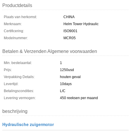
Productdetails
Plaats van herkomst:
CHINA
Merknaam:
Helm Tower Hydraulic
Certificering:
ISO9001
Modelnummer:
MCR05
Betalen & Verzenden Algemene voorwaarden
Min. bestelaantal:
1
Prijs:
1250usd
Verpakking Details:
houten geval
Levertijd:
10days
Betalingscondities:
L/C
Levering vermogen:
450 reeksen per maand
beschrijving
Hydraulische zuigermotor