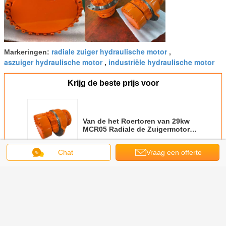
radiale zuiger hydraulische motor
Markeringen:
,
aszuiger hydraulische motor
industriële hydraulische motor
,
Krijg de beste prijs voor
Van de het Roertoren van 29kw
MCR05 Radiale de Zuigermotor
van Rexroth
Chat
Vraag een offerte
Doorgaan
aan
Hydraulische zuigermotor
Meer