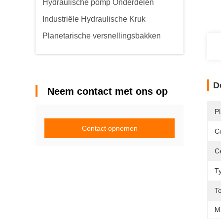
Hydraulische pomp Onderdelen
Industriële Hydraulische Kruk
Planetarische versnellingsbakken
D
Neem contact met ons op
P
Contact opnemen
Ce
Ce
T
T
M