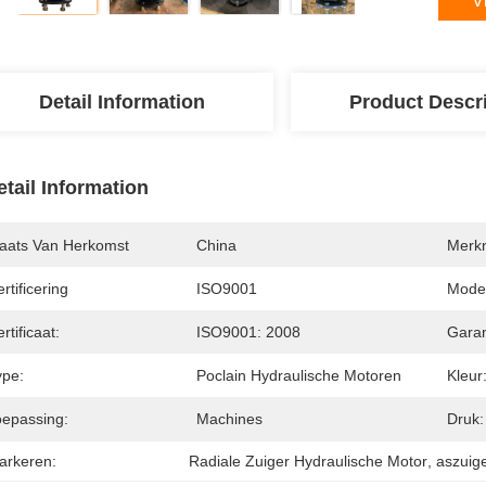
V
Detail Information
Product Descr
etail Information
laats Van Herkomst
China
Merk
rtificering
ISO9001
Mode
rtificaat:
ISO9001: 2008
Garan
ype:
Poclain Hydraulische Motoren
Kleur
oepassing:
Machines
Druk:
arkeren:
Radiale Zuiger Hydraulische Motor
, 
aszuig