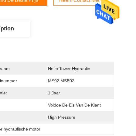
ind De Beste Prijs
Neem Contact Met Ons Op
iption
naam
Helm Tower Hydraulic
lnummer
MS02 MSE02
tie:
1 Jaar
:
Voldoe De Eis Van De Klant
High Pressure
er hydraulische motor