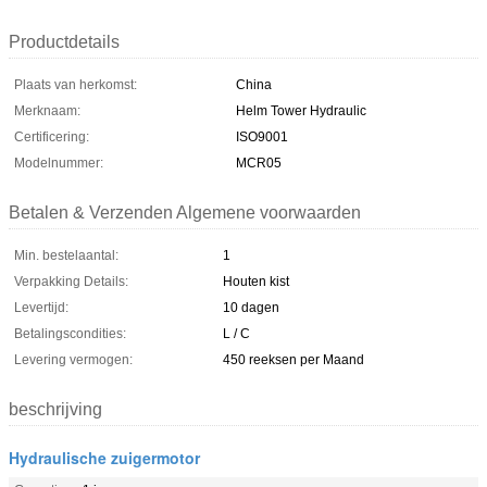
Productdetails
Plaats van herkomst:
China
Merknaam:
Helm Tower Hydraulic
Certificering:
ISO9001
Modelnummer:
MCR05
Betalen & Verzenden Algemene voorwaarden
Min. bestelaantal:
1
Verpakking Details:
Houten kist
Levertijd:
10 dagen
Betalingscondities:
L / C
Levering vermogen:
450 reeksen per Maand
beschrijving
Hydraulische zuigermotor