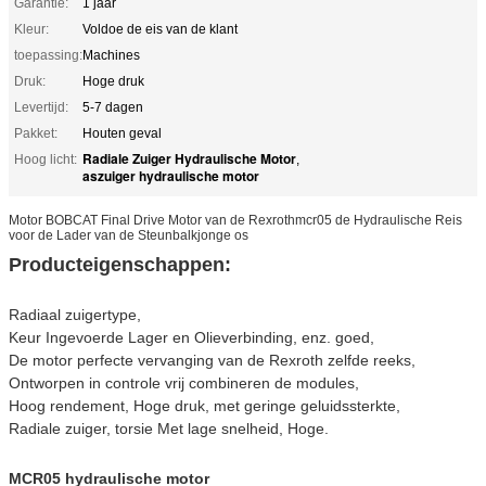
Garantie:
1 jaar
Kleur:
Voldoe de eis van de klant
toepassing:
Machines
Druk:
Hoge druk
Levertijd:
5-7 dagen
Pakket:
Houten geval
Radiale Zuiger Hydraulische Motor
Hoog licht:
,
aszuiger hydraulische motor
Motor BOBCAT Final Drive Motor van de Rexrothmcr05 de Hydraulische Reis
voor de Lader van de Steunbalkjonge os
Producteigenschappen:
Radiaal zuigertype,
Keur Ingevoerde Lager en Olieverbinding, enz. goed,
De motor perfecte vervanging van de Rexroth zelfde reeks,
Ontworpen in controle vrij combineren de modules,
Hoog rendement, Hoge druk, met geringe geluidssterkte,
Radiale zuiger, torsie Met lage snelheid, Hoge.
MCR05 hydraulische motor