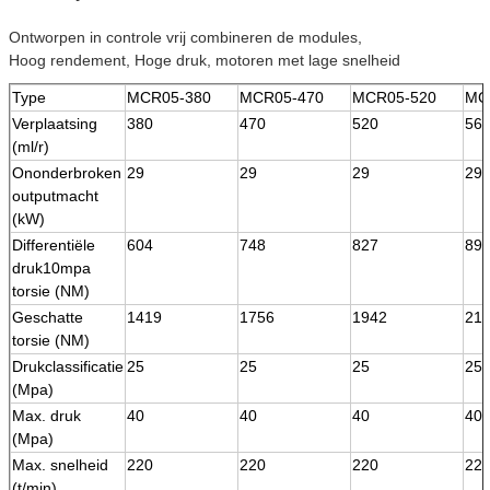
Ontworpen in controle vrij combineren de modules,
Hoog rendement, Hoge druk, motoren met lage snelheid
Type
MCR05-380
MCR05-470
MCR05-520
MC
Verplaatsing
380
470
520
56
(ml/r)
Ononderbroken
29
29
29
29
outputmacht
(kW)
Differentiële
604
748
827
89
druk10mpa
torsie (NM)
Geschatte
1419
1756
1942
211
torsie (NM)
Drukclassificatie
25
25
25
25
(Mpa)
Max. druk
40
40
40
40
(Mpa)
Max. snelheid
220
220
220
22
(t/min)