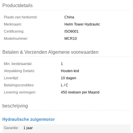
Productdetails
Plaats van herkomst:
China
Merknaam:
Helm Tower Hydraulic
Certificering:
ISO9001
Modelnummer:
MCR10
Betalen & Verzenden Algemene voorwaarden
Min. bestelaantal:
1
Verpakking Details:
Houten kist
Levertijd:
10 dagen
Betalingscondities:
L / C
Levering vermogen:
450 reeksen per Maand
beschrijving
Hydraulische zuigermotor
Garantie:
1 jaar