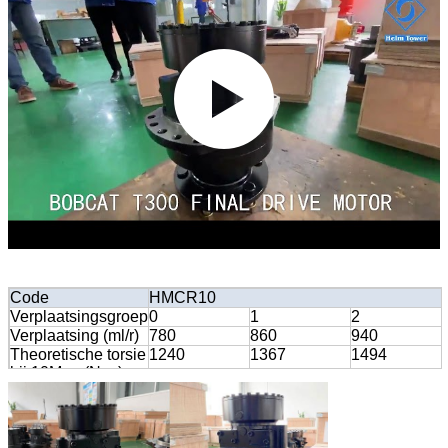
Code
HMCR10
Verplaatsingsgroep
0
1
2
Verplaatsing (ml/r)
780
860
940
Theoretische torsie
1240
1367
1494
bij 10Mpa (N.m)
Geschatte snelheid
125
100
100
(r/min)
Geschatte druk
25
25
25
(Mpa)