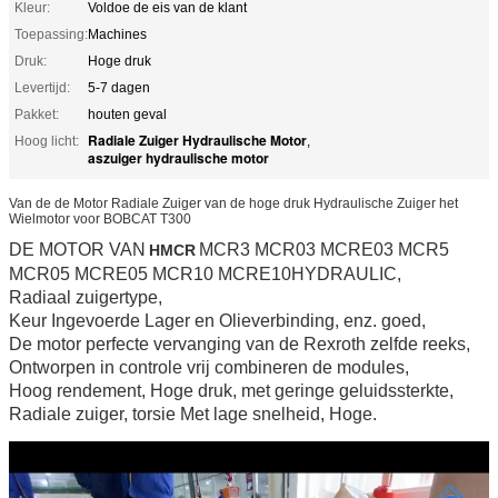
Kleur:
Voldoe de eis van de klant
Toepassing:
Machines
Druk:
Hoge druk
Levertijd:
5-7 dagen
Pakket:
houten geval
Radiale Zuiger Hydraulische Motor
Hoog licht:
,
aszuiger hydraulische motor
Van de de Motor Radiale Zuiger van de hoge druk Hydraulische Zuiger het
Wielmotor voor BOBCAT T300
DE MOTOR
VAN
MCR3 MCR03 MCRE03 MCR5
HMCR
MCR05 MCRE05 MCR10 MCRE10HYDRAULIC,
Radiaal zuigertype,
Keur Ingevoerde Lager en Olieverbinding, enz. goed,
De motor perfecte vervanging van de Rexroth zelfde reeks,
Ontworpen in controle vrij combineren de modules,
Hoog rendement, Hoge druk, met geringe geluidssterkte,
Radiale zuiger, torsie Met lage snelheid, Hoge.