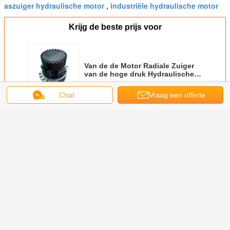
aszuiger hydraulische motor
industriële hydraulische motor
,
Krijg de beste prijs voor
Van de de Motor Radiale Zuiger
van de hoge druk Hydraulische
Zuiger het Wielmotor voor
BOBCAT T300
Chat
Vraag een offerte
Doorgaan
aan
Hydraulische zuigermotor
Meer
chines
Eenversnellingshydraulische
Bouwbouw
Hydraulische olie
De hydrau
nelheid
zuigermotor
Landbouw Marine
POCLAIN MS
Definit
N MS 11
Hydraulische
Machinery
Biedt maatwerk
Aandrijvi
lische
zuigermotor
kleuren Perfect
de Zuige
eaal voor
Nominale druk 40
Hydraulische
BOBCAT