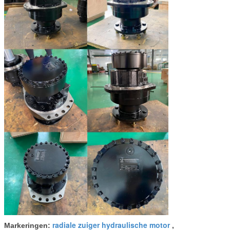
Geschatte torsie
2560
2820
3090
(N.M)
Max.pressure
31.5
31.5
31.5
(Mpa)
Max.torque (N.m)
3160
3480
3810
Snelheidswaaier
0-215
0-195
0-180
(r/min)
Max.power (kW)
44
44
44
radiale zuiger hydraulische motor
Markeringen:
,