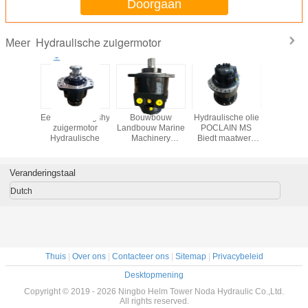
Doorgaan
Hydraulische zuigermotor
Meer
chines
Eenversnellingshydraulische
Bouwbouw
Hydraulische olie
De hydrau
nelheid
zuigermotor
Landbouw Marine
POCLAIN MS
Definit
N MS 11
Hydraulische
Machinery
Biedt maatwerk
Aandrijvi
lische
zuigermotor
kleuren Perfect
de Zuige
eaal voor
Nominale druk 40
Hydraulische
BOBCAT
uw- en
MPa Hydraulische
apparatuur voor
Veranderingstaal
machine
motor Geschikt
verschillende
singen
voor verschillende
industrieën
Dutch
machines
Thuis
|
Over ons
|
Contacteer ons
|
Sitemap
|
Privacybeleid
Desktopmening
Copyright © 2019 - 2026 Ningbo Helm Tower Noda Hydraulic Co.,Ltd.
All rights reserved.