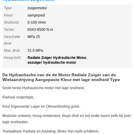
Type:
zuigermotor
Kleur:
aangepast
Snelheid:
0-100 r/min
Torsie:
8343-8500 N.m
Geschatte
MPa 25
druk:
Max. druk:
31.5 MPa
Radiale Zuiger Hydraulische Motor
Hoog licht:
,
aszuiger hydraulische motor
De Hydraulische van de de Motor Radiale Zuiger van de
Wielaandrijving Aangepaste Kleur met lage snelheid Type
Grote torsie Hydraulische motor met lage snelheid,
Radiaal zuigertype,
Keur Ingevoerde Lager en Olieverbinding goed,
Modulair ontwerp, Hoog rendement, Hoge druk en het vlotte lopen zelfs bij zeer
lage snelheden,
Toelaatbare Radiale en Aslading, Motor met multi-schijfrem,