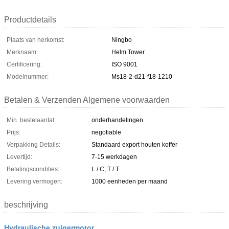
Productdetails
Plaats van herkomst:
Ningbo
Merknaam:
Helm Tower
Certificering:
ISO 9001
Modelnummer:
Ms18-2-d21-f18-1210
Betalen & Verzenden Algemene voorwaarden
Min. bestelaantal:
onderhandelingen
Prijs:
negotiable
Verpakking Details:
Standaard export houten koffer
Levertijd:
7-15 werkdagen
Betalingscondities:
L / C, T / T
Levering vermogen:
1000 eenheden per maand
beschrijving
Hydraulische zuigermotor