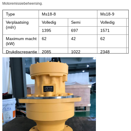
Motoremissiebeheersing.
Type
Ms18-8
Ms18-9
Verplaatsing
Volledig
Semi
Volledig
(ml/r)
1395
697
1571
Maximum macht
62
42
62
(kW)
Drukdiscrepantie
2085
1022
2348
10MPa torsie (N.
m)
Geschatte torsie
5212
5870
(N. m)
Geschatte druk
25
25
(MPa)
Maximum druk
40
40
(MPa)
Geschatte
55
55
snelheid (r/min)
Snelheidswaaier
0-150
0-150