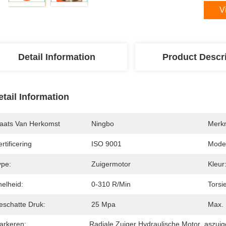
V
Detail Information
Product Descr
etail Information
laats Van Herkomst
Ningbo
Merk
rtificering
ISO 9001
Mode
ype:
Zuigermotor
Kleur
nelheid:
0-310 R/min
Torsie
eschatte Druk:
25 Mpa
Max. 
arkeren:
Radiale Zuiger Hydraulische Motor
, 
aszuig