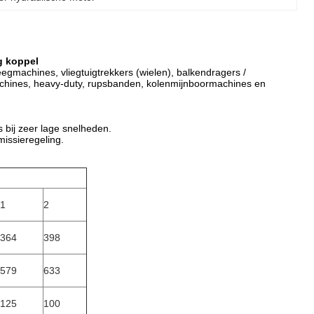
g koppel
gmachines, vliegtuigtrekkers (wielen), balkendragers /
achines, heavy-duty, rupsbanden, kolenmijnboormachines en
 bij zeer lage snelheden.
issieregeling.
1
2
364
398
579
633
125
100