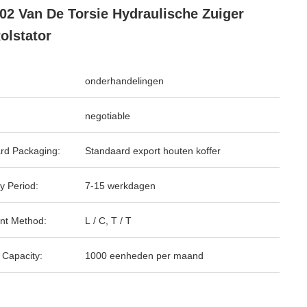
2 Van De Torsie Hydraulische Zuiger
olstator
onderhandelingen
negotiable
rd Packaging:
Standaard export houten koffer
y Period:
7-15 werkdagen
nt Method:
L / C, T / T
 Capacity:
1000 eenheden per maand