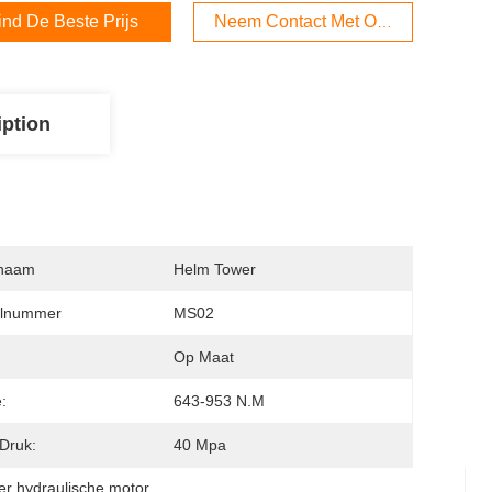
ind De Beste Prijs
Neem Contact Met Ons Op
iption
naam
Helm Tower
lnummer
MS02
:
Op Maat
:
643-953 N.m
Druk:
40 Mpa
er hydraulische motor