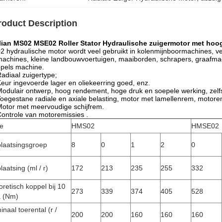
roduct Description
lian MS02 MSE02 Roller Stator Hydraulische zuigermotor met hoo
 hydraulische motor wordt veel gebruikt in kolenmijnboormachines, vee
machines, kleine landbouwvoertuigen, maaiborden, schrapers, graafm
pels machine.
adiaal zuigertype;
eur ingevoerde lager en oliekeerring goed, enz.
odulair ontwerp, hoog rendement, hoge druk en soepele werking, zelfs
oegestane radiale en axiale belasting, motor met lamellenrem, motorem
otor met meervoudige schijfrem.
ontrole van motoremissies
.
e
HMS02
HMSE02
plaatsingsgroep
8
0
1
2
0
laatsing (ml / r)
172
213
235
255
332
retisch koppel bij 10
273
339
374
405
528
 (Nm)
naal toerental (r /
200
200
160
160
160
)