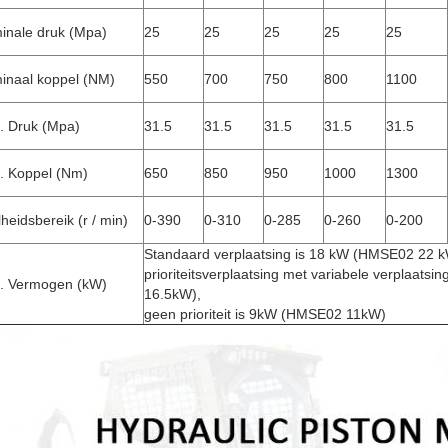
inale druk (Mpa)
25
25
25
25
25
inaal koppel (NM)
550
700
750
800
1100
. Druk (Mpa)
31.5
31.5
31.5
31.5
31.5
. Koppel (Nm)
650
850
950
1000
1300
heidsbereik (r / min)
0-390
0-310
0-285
0-260
0-200
Standaard verplaatsing is 18 kW (HMSE02 22 k
prioriteitsverplaatsing met variabele verplaat
. Vermogen (kW)
16.5kW),
geen prioriteit is 9kW (HMSE02 11kW)