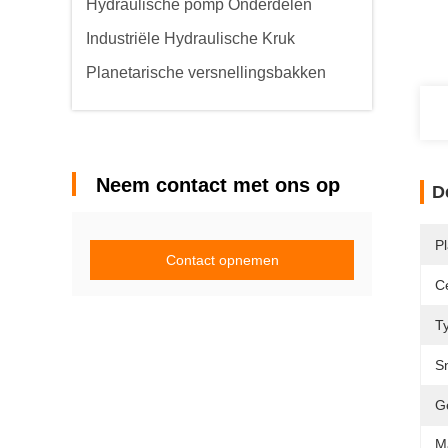
Hydraulische pomp Onderdelen
Industriële Hydraulische Kruk
Planetarische versnellingsbakken
Neem contact met ons op
D
P
Contact opnemen
Ce
T
S
G
M