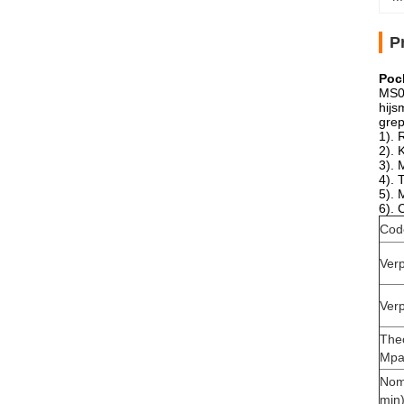
P
Poc
MS02
hijs
grep
1).
R
2).
K
3).
M
4).
T
5).
M
6).
C
Cod
Ver
Verp
Theo
Mpa
Nomi
min