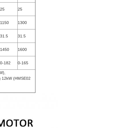
25
25
1150
1300
31.5
31.5
1450
1600
0-182
0-165
W),
sing 12kW (HMSE02