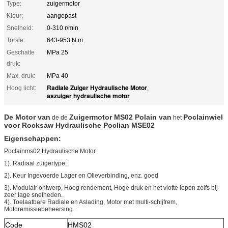
Type:
zuigermotor
Kleur:
aangepast
Snelheid:
0-310 r/min
Torsie:
643-953 N.m
Geschatte
MPa 25
druk:
Max. druk:
MPa 40
Radiale Zuiger Hydraulische Motor
Hoog licht:
,
aszuiger hydraulische motor
De Motor
van
Zuigermotor MS02 Polain van
Poclainwiel
de de
het
voor Rocksaw Hydraulische Poclian MSE02
Eigenschappen:
Poclainms02 Hydraulische Motor
1). Radiaal zuigertype;
2). Keur Ingevoerde Lager en Olieverbinding, enz. goed
3). Modulair ontwerp, Hoog rendement, Hoge druk en het vlotte lopen zelfs bij
zeer lage snelheden.
4). Toelaatbare Radiale en Aslading, Motor met multi-schijfrem,
Motoremissiebeheersing.
Code
HMS02