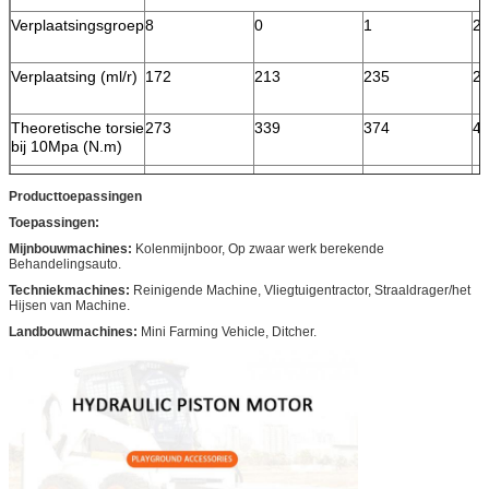
Verplaatsingsgroep
8
0
1
2
Verplaatsing (ml/r)
172
213
235
2
Theoretische torsie
273
339
374
4
bij 10Mpa (N.m)
Geschatte snelheid
200
200
160
1
Producttoepassingen
(r/min)
Toepassingen:
Geschatte druk
25
25
25
2
(Mpa)
Mijnbouwmachines:
Kolenmijnboor, Op zwaar werk berekende
Behandelingsauto.
Geschatte torsie
550
700
750
8
Techniekmachines:
Reinigende Machine, Vliegtuigentractor, Straaldrager/het
(N.M)
Hijsen van Machine.
Landbouwmachines:
Max.pressure
Mini Farming Vehicle, Ditcher.
31.5
31.5
31.5
31
(Mpa)
Max.torque (N.m)
650
850
950
1
Snelheidswaaier
0-390
0-310
0-285
0-
(r/min)
Max.power (kW)
De standaardverplaatsing is 18kW (HMSE02 22k