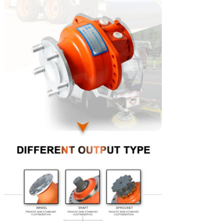
veranderlijke verplaatsings prioritaire omwente
geen prioriteit is 9kW (HMSE02 11kW)