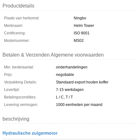
Productdetails
Plaats van herkomst:
Ningbo
Merknaam:
Helm Tower
Certificering:
ISO 9001
Modelnummer:
MS02
Betalen & Verzenden Algemene voorwaarden
Min. bestelaantal:
onderhandelingen
Prijs:
negotiable
Verpakking Details:
Standaard export houten koffer
Levertijd:
7-15 werkdagen
Betalingscondities:
L / C, T / T
Levering vermogen:
1000 eenheden per maand
beschrijving
Hydraulische zuigermotor