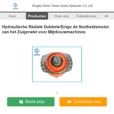
Ningbo Helm Tower Noda Hydraulic Co.,Ltd
Huis
Producten
Over ons
Fabrieksreis
>>
Hydraulische Radiale Dubbele/Enige de Snelheidsmotor
van het Zuigerwiel voor Mijnbouwmachines
Beste prijs
Contacteer ons