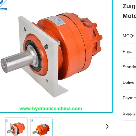
Zuig
Mot
MOQ:
Prijs:
Standa
Deliver
Payme
Supply