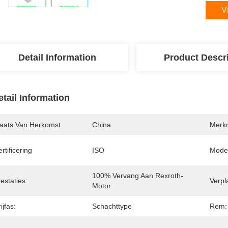
V
Detail Information
Product Descr
etail Information
laats Van Herkomst
China
Merk
rtificering
ISO
Mode
100% Vervang Aan Rexroth-
estaties:
Verpl
Motor
ijfas:
Schachttype
Rem: