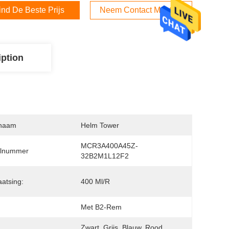
ind De Beste Prijs
Neem Contact Met Ons Op
iption
naam
Helm Tower
MCR3A400A45Z-
lnummer
32B2M1L12F2
aatsing:
400 Ml/r
Met B2-Rem
Zwart, Grijs, Blauw, Rood, 