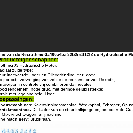
ine van de Rexrothmcr3a400a45z-32b2m1l12f2 de Hydraulische M
roducteigenschappen:
othmcr03 Hydraulische Motor:
adiaal zuigertype;
eur Ingevoerde Lager en Olieverbinding, enz. goed
e perfecte vervanging van zelfde de reeksmotor van Rexroth;
ntworpen in controle vrij combineren de modules;
oog rendement, hoge druk, met geringe geluidssterkte;
orsie met lage snelheid, Hoge.
oepassingen:
nbouwmachines
:
Kolenwinningsmachine, Wegkopbal
,
Schraper
,
Op zw
hniekmachines
:
De Lader van
de
steunbalkjonge os
,
beneden-de-Gat
,
Mixervrachtwagen, Snijmachine.
ine Machinery
:
Brugkraan.