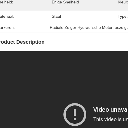
nelheid:
Enige Snelheid
Kleur
teriaal:
Staal
Type:
arkeren:
Radiale Zuiger Hydraulische Motor
, 
aszuig
roduct Description