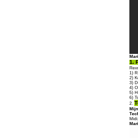
Mar
1.
P
Rexr
1)
R
2)
K
3) D
4) O
5) H
6) T
T
2.
Mij
Tec
Midi
Mar