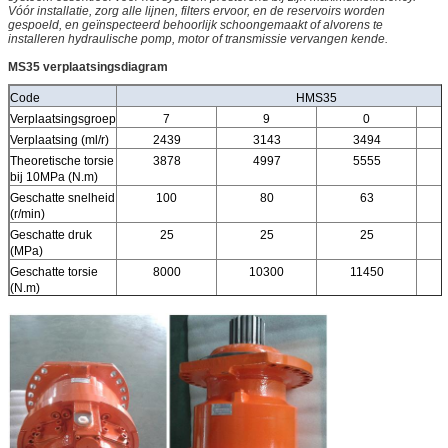
Vóór installatie, zorg alle lijnen, filters ervoor, en de reservoirs worden
gespoeld, en geïnspecteerd behoorlijk schoongemaakt of alvorens te
installeren hydraulische pomp, motor of transmissie vervangen kende.
MS35 verplaatsingsdiagram
Code
HMS35
Verplaatsingsgroep
7
9
0
Verplaatsing (ml/r)
2439
3143
3494
Theoretische torsie
3878
4997
5555
bij 10MPa (N.m)
Geschatte snelheid
100
80
63
(r/min)
Geschatte druk
25
25
25
(MPa)
Geschatte torsie
8000
10300
11450
(N.m)
Max.pressure
31.5
31.5
31.5
(MPa)
Max.torque (N.m)
9850
12700
14150
Snelheidswaaier
0-140
0-140
0-130
(r/min)
Max.power (kW)
De standaardverplaatsing is110kW, veranderlijke verplaatsing
omwenteling 73kW, geen prioriteit is 55kW