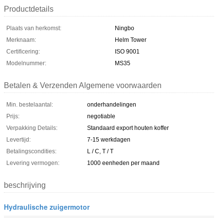
Productdetails
Plaats van herkomst:
Ningbo
Merknaam:
Helm Tower
Certificering:
ISO 9001
Modelnummer:
MS35
Betalen & Verzenden Algemene voorwaarden
Min. bestelaantal:
onderhandelingen
Prijs:
negotiable
Verpakking Details:
Standaard export houten koffer
Levertijd:
7-15 werkdagen
Betalingscondities:
L / C, T / T
Levering vermogen:
1000 eenheden per maand
beschrijving
Hydraulische zuigermotor