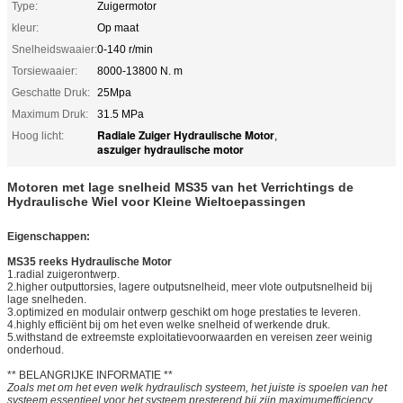
Type:
Zuigermotor
kleur:
Op maat
Snelheidswaaier:
0-140 r/min
Torsiewaaier:
8000-13800 N. m
Geschatte Druk:
25Mpa
Maximum Druk:
31.5 MPa
Radiale Zuiger Hydraulische Motor
Hoog licht:
,
aszuiger hydraulische motor
Motoren met lage snelheid MS35 van het Verrichtings de
Hydraulische Wiel voor Kleine Wieltoepassingen
Eigenschappen:
MS35 reeks Hydraulische Motor
1.radial zuigerontwerp.
2.higher outputtorsies, lagere outputsnelheid, meer vlote outputsnelheid bij
lage snelheden.
3.optimized en modulair ontwerp geschikt om hoge prestaties te leveren.
4.highly efficiënt bij om het even welke snelheid of werkende druk.
5.withstand de extreemste exploitatievoorwaarden en vereisen zeer weinig
onderhoud.
** BELANGRIJKE INFORMATIE **
Zoals met om het even welk hydraulisch systeem, het juiste is spoelen van het
systeem essentieel voor het systeem presterend bij zijn maximumefficiency.