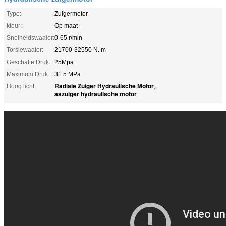
Type:
Zuigermotor
kleur:
Op maat
Snelheidswaaier:
0-65 r/min
Torsiewaaier:
21700-32550 N. m
Geschatte Druk:
25Mpa
Maximum Druk:
31.5 MPa
Radiale Zuiger Hydraulische Motor
Hoog licht:
,
aszuiger hydraulische motor