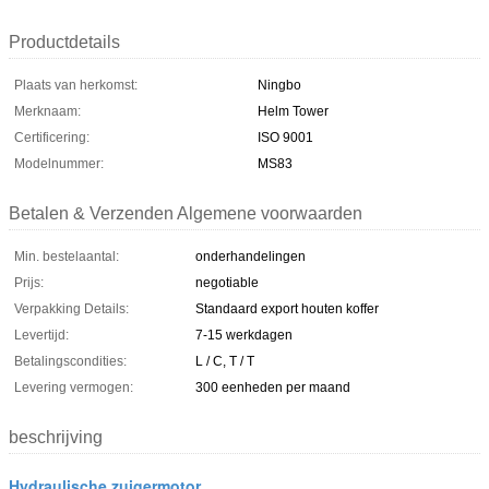
Productdetails
Plaats van herkomst:
Ningbo
Merknaam:
Helm Tower
Certificering:
ISO 9001
Modelnummer:
MS83
Betalen & Verzenden Algemene voorwaarden
Min. bestelaantal:
onderhandelingen
Prijs:
negotiable
Verpakking Details:
Standaard export houten koffer
Levertijd:
7-15 werkdagen
Betalingscondities:
L / C, T / T
Levering vermogen:
300 eenheden per maand
beschrijving
Hydraulische zuigermotor