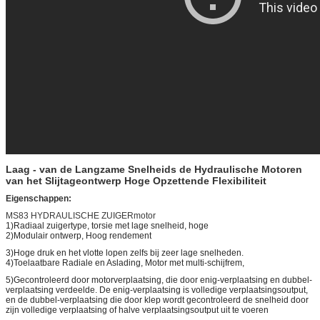
Laag - van de Langzame Snelheids de Hydraulische Motoren
van het Slijtageontwerp Hoge Opzettende Flexibiliteit
Eigenschappen:
MS83 HYDRAULISCHE ZUIGERmotor
1)Radiaal zuigertype, torsie met lage snelheid, hoge
2)Modulair ontwerp, Hoog rendement
3)Hoge druk en het vlotte lopen zelfs bij zeer lage snelheden.
4)Toelaatbare Radiale en Aslading, Motor met multi-schijfrem,
5)Gecontroleerd door motorverplaatsing, die door enig-verplaatsing en dubbel-
verplaatsing verdeelde. De enig-verplaatsing is volledige verplaatsingsoutput,
en de dubbel-verplaatsing die door klep wordt gecontroleerd de snelheid door
zijn volledige verplaatsing of halve verplaatsingsoutput uit te voeren