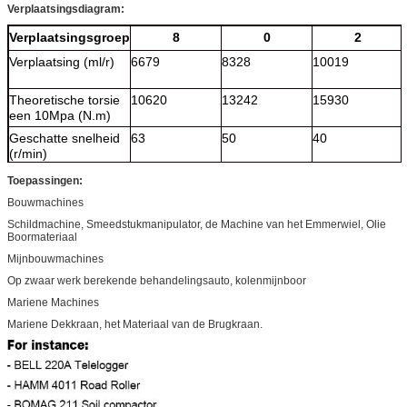
Verplaatsingsdiagram:
Verplaatsingsgroep
8
0
2
Verplaatsing (ml/r)
6679
8328
10019
Theoretische torsie
10620
13242
15930
een 10Mpa (N.m)
Geschatte snelheid
63
50
40
(r/min)
Geschatte druk
25
25
25
Toepassingen:
(Mpa)
Bouwmachines
Tarieftorsie (N.m)
21700
27050
32550
Schildmachine, Smeedstukmanipulator, de Machine van het Emmerwiel, Olie
Boormateriaal
Maximum druk
31.5
31.5
31.5
Mijnbouwmachines
(Mpa)
Op zwaar werk berekende behandelingsauto, kolenmijnboor
Maximum torsie
27050
33750
40600
Mariene Machines
(N.m)
Mariene Dekkraan, het Materiaal van de Brugkraan.
Snelheidswaaier
0-65
0-52
0-43
(r/min)
Maximum macht
de standaardverplaatsing is 220kw,
(kW)
veranderlijke verplaatsings prioritaire
omwenteling 135kw