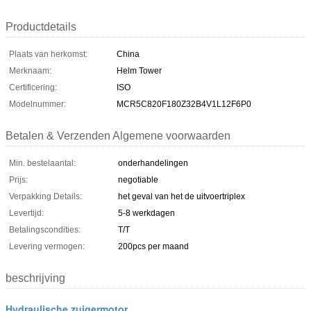
Productdetails
Plaats van herkomst:
China
Merknaam:
Helm Tower
Certificering:
ISO
Modelnummer:
MCR5C820F180Z32B4V1L12F6P0
Betalen & Verzenden Algemene voorwaarden
Min. bestelaantal:
onderhandelingen
Prijs:
negotiable
Verpakking Details:
het geval van het de uitvoertriplex
Levertijd:
5-8 werkdagen
Betalingscondities:
T/T
Levering vermogen:
200pcs per maand
beschrijving
Hydraulische zuigermotor