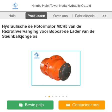
Ningbo Helm Tower Noda Hydraulic Co.,Ltd
Huis
Producten
Over ons
Fabrieksreis
>>
Hydraulische de Rotormotor MCR5 van de
Rexrothvervanging voor Bobcat-de Lader van de
Steunbalkjonge os
Beste prijs
Contacteer ons