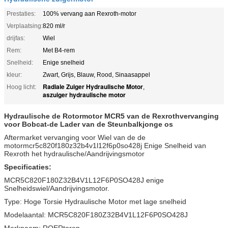
Prestaties:
100% vervang aan Rexroth-motor
Verplaatsing:
820 ml/r
drijfas:
Wiel
Rem:
Met B4-rem
Snelheid:
Enige snelheid
kleur:
Zwart, Grijs, Blauw, Rood, Sinaasappel
Radiale Zuiger Hydraulische Motor
Hoog licht:
,
aszuiger hydraulische motor
Hydraulische de Rotormotor MCR5 van de Rexrothvervanging
voor Bobcat-de Lader van de Steunbalkjonge os
Aftermarket vervanging voor Wiel van de de
motormcr5c820f180z32b4v1l12f6p0so428j Enige Snelheid van
Rexroth het hydraulische/Aandrijvingsmotor
Specificaties:
MCR5C820F180Z32B4V1L12F6P0SO428J enige
Snelheidswiel/Aandrijvingsmotor.
Type: Hoge Torsie Hydraulische Motor met lage snelheid
Modelaantal: MCR5C820F180Z32B4V1L12F6P0SO428J
Merknaam: ROERtoren