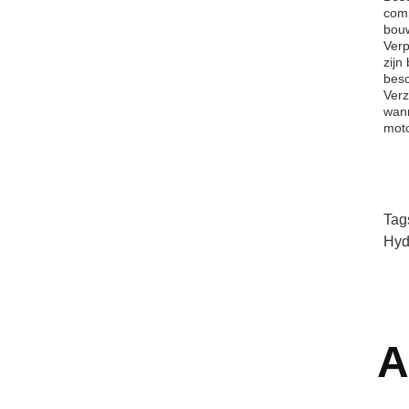
comp
bouw
Verp
zijn
besc
Verz
wann
moto
Tag
Hyd
A