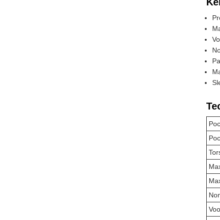
Ke
Pr
Ma
Vo
No
Pa
Ma
Sl
Te
Poc
Poc
Tor
Max
Max
Nom
Voo