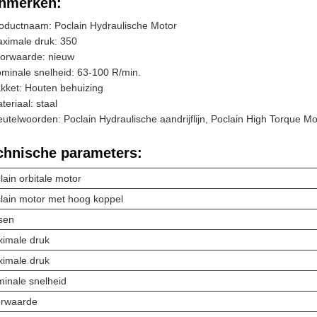
nmerken:
oductnaam: Poclain Hydraulische Motor
ximale druk: 350
orwaarde: nieuw
minale snelheid: 63-100 R/min.
kket: Houten behuizing
teriaal: staal
eutelwoorden: Poclain Hydraulische aandrijflijn, Poclain High Torque Mot
chnische parameters:
lain orbitale motor
lain motor met hoog koppel
sen
imale druk
imale druk
inale snelheid
rwaarde