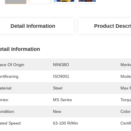
Detail Information
Product Descr
etail Information
ace Of Origin
NINGBO
Merk
rtificering
ISO9001
Mode
terial:
Steel
Max P
ries:
MS Series
Torqu
ndition:
New
Color
ated Speed:
63-100 R/min
Certif