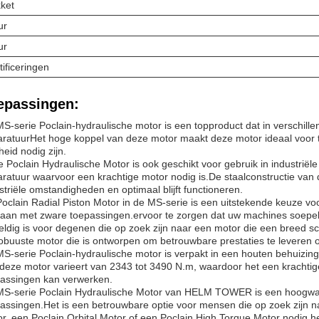
ket
ur
ur
tificeringen
epassingen:
S-serie Poclain-hydraulische motor is een topproduct dat in verschil
ratuurHet hoge koppel van deze motor maakt deze motor ideaal voor
heid nodig zijn.
 Poclain Hydraulische Motor is ook geschikt voor gebruik in industrië
ratuur waarvoor een krachtige motor nodig is.De staalconstructie van 
striële omstandigheden en optimaal blijft functioneren.
oclain Radial Piston Motor in de MS-serie is een uitstekende keuze vo
an met zware toepassingen.ervoor te zorgen dat uw machines soepel d
ldig is voor degenen die op zoek zijn naar een motor die een breed 
obuuste motor die is ontworpen om betrouwbare prestaties te leveren 
S-serie Poclain-hydraulische motor is verpakt in een houten behuizing
deze motor varieert van 2343 tot 3490 N.m, waardoor het een krachtige
assingen kan verwerken.
S-serie Poclain Hydraulische Motor van HELM TOWER is een hoogwaa
assingen.Het is een betrouwbare optie voor mensen die op zoek zijn na
r, een Poclain Orbital Motor of een Poclain High Torque Motor nodig he