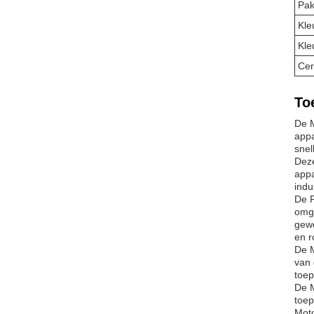
Pak
Kle
Kle
Cer
To
De M
appa
snel
Deze
appa
indu
De P
omga
gewe
en r
De M
van 
toep
De M
toep
Moto