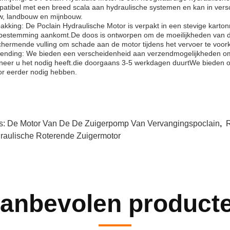
atibel met een breed scala aan hydraulische systemen en kan in versc
, landbouw en mijnbouw.
akking: De Poclain Hydraulische Motor is verpakt in een stevige karton
 bestemming aankomt.De doos is ontworpen om de moeilijkheden van d
hermende vulling om schade aan de motor tijdens het vervoer te voo
ending: We bieden een verscheidenheid aan verzendmogelijkheden om 
eer u het nodig heeft.die doorgaans 3-5 werkdagen duurtWe bieden o
r eerder nodig hebben.
s:
De Motor Van De De Zuigerpomp Van Vervangingspoclain
,
R
raulische Roterende Zuigermotor
anbevolen product