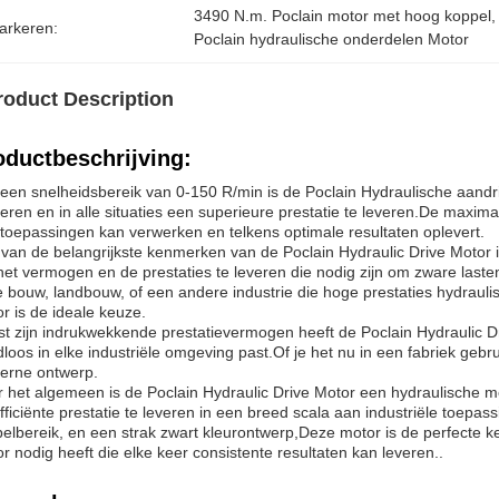
3490 N.m. Poclain motor met hoog koppel
,
arkeren:
Poclain hydraulische onderdelen Motor
roduct Description
oductbeschrijving:
een snelheidsbereik van 0-150 R/min is de Poclain Hydraulische aandrij
eren en in alle situaties een superieure prestatie te leveren.De maxim
toepassingen kan verwerken en telkens optimale resultaten oplevert.
van de belangrijkste kenmerken van de Poclain Hydraulic Drive Motor i
et vermogen en de prestaties te leveren die nodig zijn om zware last
e bouw, landbouw, of een andere industrie die hoge prestaties hydrauli
r is de ideale keuze.
t zijn indrukwekkende prestatievermogen heeft de Poclain Hydraulic Dri
loos in elke industriële omgeving past.Of je het nu in een fabriek geb
erne ontwerp.
 het algemeen is de Poclain Hydraulic Drive Motor een hydraulische m
fficiënte prestatie te leveren in een breed scala aan industriële toep
elbereik, en een strak zwart kleurontwerp,Deze motor is de perfecte 
r nodig heeft die elke keer consistente resultaten kan leveren..