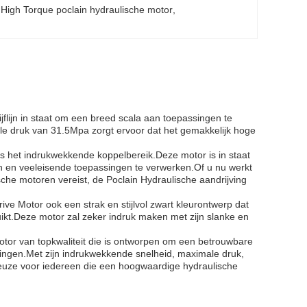
 
High Torque poclain hydraulische motor
, 
flijn in staat om een breed scala aan toepassingen te
ale druk van 31.5Mpa zorgt ervoor dat het gemakkelijk hoge
s het indrukwekkende koppelbereik.Deze motor is in staat
en en veeleisende toepassingen te verwerken.Of u nu werkt
sche motoren vereist, de Poclain Hydraulische aandrijving
ve Motor ook een strak en stijlvol zwart kleurontwerp dat
ruikt.Deze motor zal zeker indruk maken met zijn slanke en
otor van topkwaliteit die is ontworpen om een betrouwbare
assingen.Met zijn indrukwekkende snelheid, maximale druk,
keuze voor iedereen die een hoogwaardige hydraulische