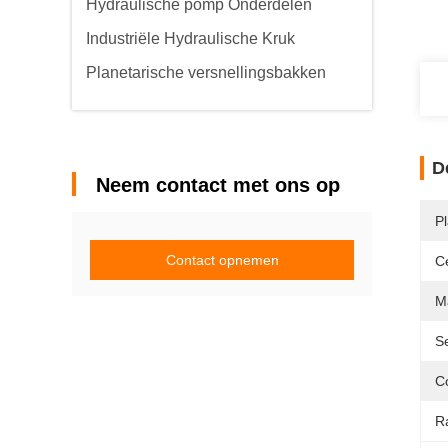
Hydraulische pomp Onderdelen
Industriële Hydraulische Kruk
Planetarische versnellingsbakken
D
Neem contact met ons op
Pl
Contact opnemen
Ce
Ma
Se
Co
R