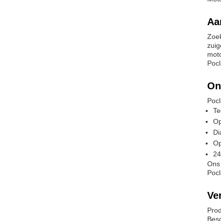
Aa
Zoek
zuig
moto
Pocl
On
Pocl
Te
Op
Di
Op
24
Ons 
Pocl
Ve
Prod
Besc