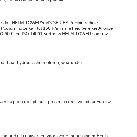
rder dan HELM TOWER's MS SERIES Poclain radiale
 Poclain motor kan tot 150 R/min snelheid bereikenAl onze
ls ISO 9001 en ISO 14001.Vertrouw HELM TOWER voor uw
voor haar hydraulische motoren, waaronder:
van hulp om de optimale prestaties en levensduur van uw
 motor die is ontworpen voor zware toepassingen.Het is