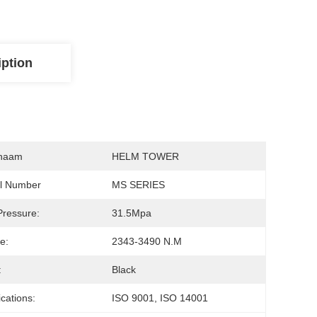
iption
naam
HELM TOWER
l Number
MS SERIES
ressure:
31.5Mpa
e:
2343-3490 N.m
:
Black
ications:
ISO 9001, ISO 14001