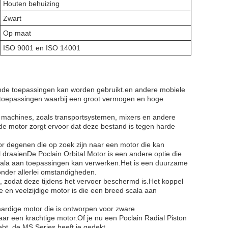
Houten behuizing
Zwart
Op maat
ISO 9001 en ISO 14001
lende toepassingen kan worden gebruikt.en andere mobiele
 toepassingen waarbij een groot vermogen en hoge
le machines, zoals transportsystemen, mixers en andere
de motor zorgt ervoor dat deze bestand is tegen harde
or degenen die op zoek zijn naar een motor die kan
raaienDe Poclain Orbital Motor is een andere optie die
scala aan toepassingen kan verwerken.Het is een duurzame
onder allerlei omstandigheden.
, zodat deze tijdens het vervoer beschermd is.Het koppel
 en veelzijdige motor is die een breed scala aan
rdige motor die is ontworpen voor zware
ar een krachtige motor.Of je nu een Poclain Radial Piston
bt, de MS Series heeft je gedekt.