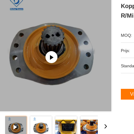
Kopp
R/mi
MOQ:
Prijs:
Standa
V