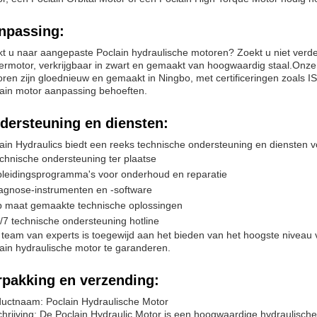
npassing:
t u naar aangepaste Poclain hydraulische motoren? Zoekt u niet ve
ermotor, verkrijgbaar in zwart en gemaakt van hoogwaardig staal.Onze
ren zijn gloednieuw en gemaakt in Ningbo, met certificeringen zoa
ain motor aanpassing behoeften.
dersteuning en diensten:
ain Hydraulics biedt een reeks technische ondersteuning en diensten 
chnische ondersteuning ter plaatse
leidingsprogramma's voor onderhoud en reparatie
agnose-instrumenten en -software
 maat gemaakte technische oplossingen
/7 technische ondersteuning hotline
team van experts is toegewijd aan het bieden van het hoogste niveau 
ain hydraulische motor te garanderen.
rpakking en verzending:
uctnaam: Poclain Hydraulische Motor
hrijving: De Poclain Hydraulic Motor is een hoogwaardige hydraulische