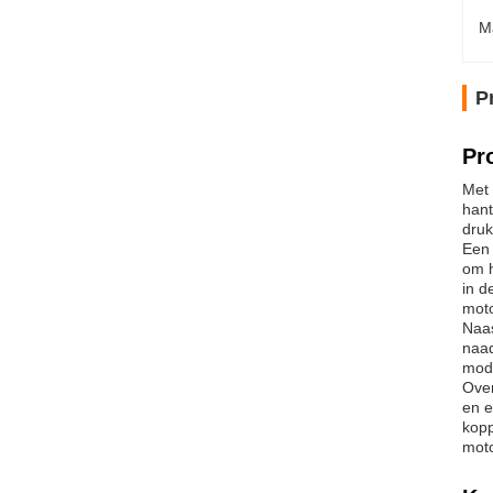
M
P
Pr
Met 
hant
druk
Een 
om h
in d
moto
Naas
naad
mod
Over
en e
kopp
moto