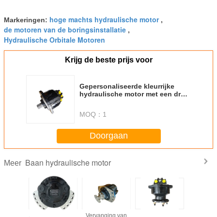
hoge machts hydraulische motor
Markeringen:
,
de motoren van de boringsinstallatie
,
Hydraulische Orbitale Motoren
Krijg de beste prijs voor
Gepersonaliseerde kleurrijke
hydraulische motor met een druk
van 17,5-22 MPa
MOQ：
1
Doorgaan
Baan hydraulische motor
Meer
koppel
Splinned en conic
Vervanging van
Hoge koppel
Hoge M