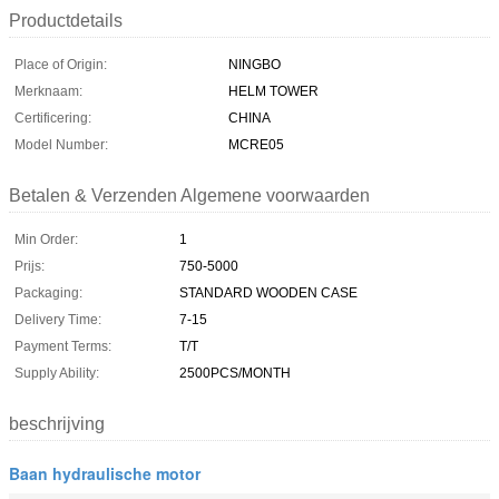
Productdetails
Place of Origin:
NINGBO
Merknaam:
HELM TOWER
Certificering:
CHINA
Model Number:
MCRE05
Betalen & Verzenden Algemene voorwaarden
Min Order:
1
Prijs:
750-5000
Packaging:
STANDARD WOODEN CASE
Delivery Time:
7-15
Payment Terms:
T/T
Supply Ability:
2500PCS/MONTH
beschrijving
Baan hydraulische motor