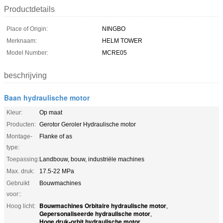
Productdetails
Place of Origin:
NINGBO
Merknaam:
HELM TOWER
Model Number:
MCRE05
beschrijving
Baan hydraulische motor
Kleur:
Op maat
Producten:
Gerotor Geroler Hydraulische motor
Montage-
Flanke of as
type:
Toepassing:
Landbouw, bouw, industriële machines
Max. druk:
17.5-22 MPa
Gebruikt
Bouwmachines
voor::
Bouwmachines Orbitaire hydraulische motor
Hoog licht:
,
Gepersonaliseerde hydraulische motor
,
Hoge druk-orbit hydraulische motor