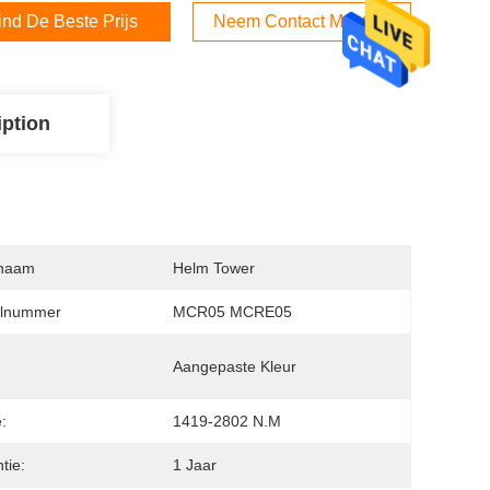
ind De Beste Prijs
Neem Contact Met Ons Op
iption
naam
Helm Tower
lnummer
MCR05 MCRE05
:
Aangepaste Kleur
:
1419-2802 N.m
tie:
1 Jaar