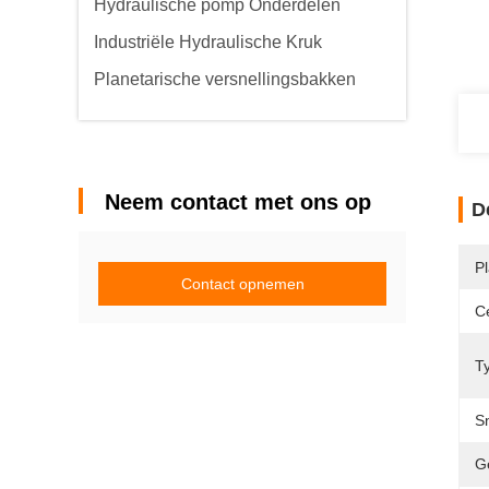
Hydraulische pomp Onderdelen
Industriële Hydraulische Kruk
Planetarische versnellingsbakken
Neem contact met ons op
D
P
Contact opnemen
Ce
T
S
G