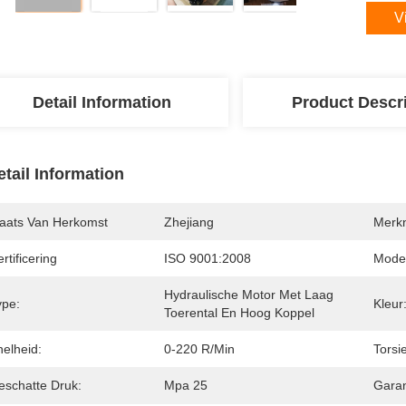
V
Detail Information
Product Descr
etail Information
laats Van Herkomst
Zhejiang
Merk
rtificering
ISO 9001:2008
Mode
Hydraulische Motor Met Laag 
ype:
Kleur
Toerental En Hoog Koppel
nelheid:
0-220 R/min
Torsie
eschatte Druk:
Mpa 25
Garan