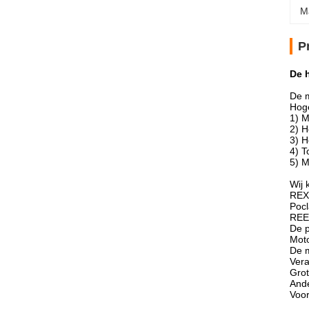
M
P
De 
De m
Hoge
1) M
2) 
3) H
4) T
5) M
Wij 
REX
Poc
REEK
De p
Moto
De m
Vera
Grot
Ande
Voor