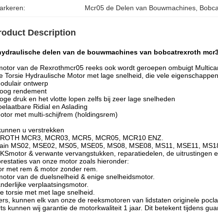
arkeren:
Mcr05 de Delen van Bouwmachines
, 
Bobca
roduct Description
hydraulische delen van de bouwmachines van bobcatrexroth mcr
otor van de Rexrothmcr05 reeks ook wordt geroepen ombuigt Multica
 Torsie Hydraulische Motor met lage snelheid, die vele eigenschappen
odulair ontwerp
Hoog rendement
oge druk en het vlotte lopen zelfs bij zeer lage snelheden
oelaatbare Ridial en Aslading
otor met multi-schijfrem (holdingsrem)
kunnen u verstrekken
ROTH MCR3, MCR03, MCR5, MCR05, MCR10 ENZ.
lain MS02, MSE02, MS05, MSE05, MS08, MSE08, MS11, MSE11, MS1
Smotor & verwante vervangstukken, reparatiedelen, de uitrustingen 
restaties van onze motor zoals hieronder:
r met rem & motor zonder rem.
otor van de duelsnelheid & enige snelheidsmotor.
nderlijke verplaatsingsmotor.
e torsie met met lage snelheid.
rs, kunnen elk van onze de reeksmotoren van lidstaten originele pocla
ts kunnen wij garantie de motorkwaliteit 1 jaar. Dit betekent tijdens guan