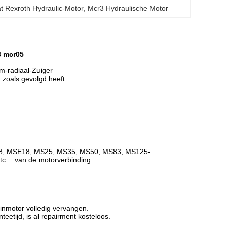
t Rexroth Hydraulic-Motor
, 
Mcr3 Hydraulische Motor
3 mcr05
m-radiaal-Zuiger
 zoals gevolgd heeft:
8, MSE18, MS25, MS35, MS50, MS83, MS125-
etc… van de motorverbinding.
inmotor volledig vervangen.
teetijd, is al repairment kosteloos.