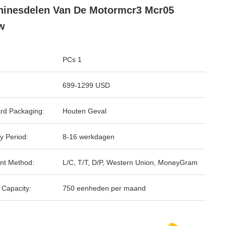
inesdelen Van De Motormcr3 Mcr05
w
PCs 1
699-1299 USD
rd Packaging:
Houten Geval
y Period:
8-16 werkdagen
nt Method:
L/C, T/T, D/P, Western Union, MoneyGram
 Capacity:
750 eenheden per maand