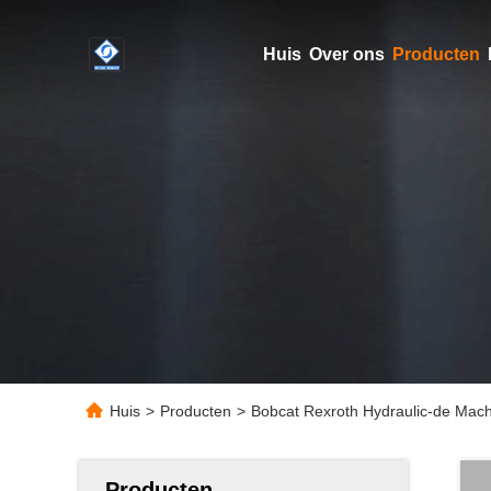
Huis
Over ons
Producten
Huis
>
Producten
>
Bobcat Rexroth Hydraulic-de Mac
Producten