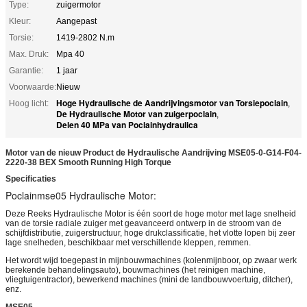
Type:
zuigermotor
Kleur:
Aangepast
Torsie:
1419-2802 N.m
Max. Druk:
Mpa 40
Garantie:
1 jaar
Voorwaarde:
Nieuw
Hoge Hydraulische de Aandrijvingsmotor van Torsiepoclain
Hoog licht:
,
De Hydraulische Motor van zuigerpoclain
,
Delen 40 MPa van Poclainhydraulica
Motor van de nieuw Product de Hydraulische Aandrijving MSE05-0-G14-F04-
2220-38 BEX Smooth Running High Torque
Specificaties
Poclainmse05 Hydraulische Motor:
Deze Reeks Hydraulische Motor is één soort de hoge motor met lage snelheid
van de torsie radiale zuiger met geavanceerd ontwerp in de stroom van de
schijfdistributie, zuigerstructuur, hoge drukclassificatie, het vlotte lopen bij zeer
lage snelheden, beschikbaar met verschillende kleppen, remmen.
Het wordt wijd toegepast in mijnbouwmachines (kolenmijnboor, op zwaar werk
berekende behandelingsauto), bouwmachines (het reinigen machine,
vliegtuigentractor), bewerkend machines (mini de landbouwvoertuig, ditcher),
enz.
MSE05