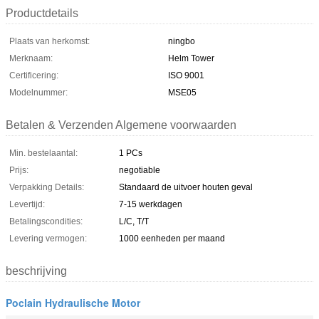
Productdetails
Plaats van herkomst:
ningbo
Merknaam:
Helm Tower
Certificering:
ISO 9001
Modelnummer:
MSE05
Betalen & Verzenden Algemene voorwaarden
Min. bestelaantal:
1 PCs
Prijs:
negotiable
Verpakking Details:
Standaard de uitvoer houten geval
Levertijd:
7-15 werkdagen
Betalingscondities:
L/C, T/T
Levering vermogen:
1000 eenheden per maand
beschrijving
Poclain Hydraulische Motor