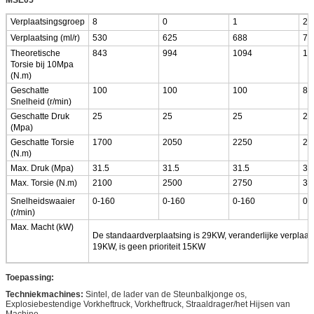
Verplaatsingsgroep
8
0
1
2
Verplaatsing (ml/r)
530
625
688
75
Theoretische
843
994
1094
11
Torsie bij 10Mpa
(N.m)
Geschatte
100
100
100
80
Snelheid (r/min)
Geschatte Druk
25
25
25
25
(Mpa)
Geschatte Torsie
1700
2050
2250
24
(N.m)
Max. Druk (Mpa)
31.5
31.5
31.5
31
Max. Torsie (N.m)
2100
2500
2750
30
Snelheidswaaier
0-160
0-160
0-160
0-
(r/min)
Max. Macht (kW)
De standaardverplaatsing is 29KW, veranderlijke verplaats
19KW, is geen prioriteit 15KW
Toepassing:
Techniekmachines:
Sintel, de lader van de Steunbalkjonge os,
Explosiebestendige Vorkheftruck, Vorkheftruck, Straaldrager/het Hijsen van
Machine.