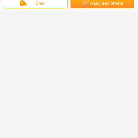
Chat
Vraag een offerte
aan
Kwaliteitscontrole: