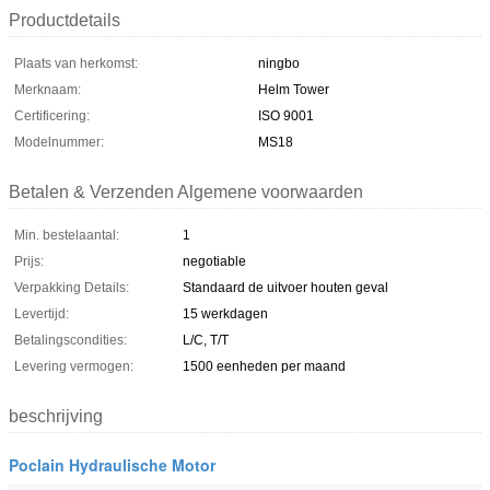
Productdetails
Plaats van herkomst:
ningbo
Merknaam:
Helm Tower
Certificering:
ISO 9001
Modelnummer:
MS18
Betalen & Verzenden Algemene voorwaarden
Min. bestelaantal:
1
Prijs:
negotiable
Verpakking Details:
Standaard de uitvoer houten geval
Levertijd:
15 werkdagen
Betalingscondities:
L/C, T/T
Levering vermogen:
1500 eenheden per maand
beschrijving
Poclain Hydraulische Motor