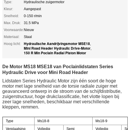
Type:
Hydraulische zuigermotor
Kleur:
Aangepast
Snelheid:
0-150 r/min
Max. Druk:
31.5 MPa
Voorwaarde:
Nieuw
Materiaal:
Staal
Hydraulische Aandrijvingsmotor MSE18
Hoog licht:
,
Mini Road Header Hydraulic Drive-Motor
,
150 R Min Poclain Radial Piston Motor
De Motor MS18 MSE18 van Poclainlidstaten Series
Hydraulic Drive voor Mini Road Header
Lidstaten Series Hydraulic Motor zijn één soort de hoge
motor met lage snelheid van de torsie radiale zuiger met
geavanceerd ontwerp in de stroom van de schijfdistributie,
zuigerstructuur, hoge drukclassificatie, het vlotte lopen bij
zeer lage snelheden, beschikbaar met verschillende
kleppen, remmen.
Type
Ms18-8
Ms18-9
Verplaatsing
Volledig
Semi
Volledig
Se