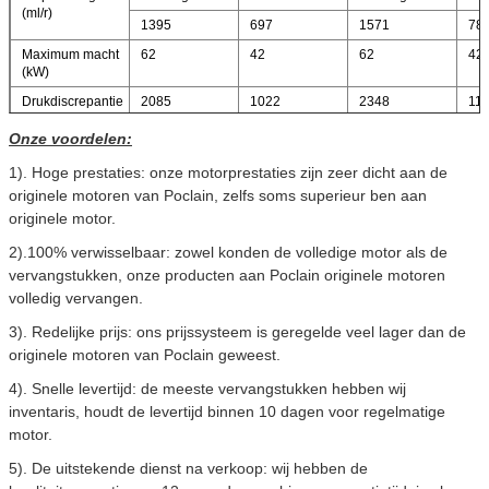
(ml/r)
1395
697
1571
78
Maximum macht
62
42
62
42
(kW)
Drukdiscrepantie
2085
1022
2348
11
10MPa torsie (N.
Onze voordelen:
m)
1). Hoge prestaties: onze motorprestaties zijn zeer dicht aan de
Geschatte torsie
5212
5870
originele motoren van Poclain, zelfs soms superieur ben aan
(N. m)
originele motor.
Geschatte druk
25
25
2).100% verwisselbaar: zowel konden de volledige motor als de
(MPa)
vervangstukken, onze producten aan Poclain originele motoren
Maximum druk
40
40
volledig vervangen.
(MPa)
Geschatte
55
55
3). Redelijke prijs: ons prijssysteem is geregelde veel lager dan de
snelheid (r/min)
originele motoren van Poclain geweest
.
Snelheidswaaier
0-150
0-150
4). Snelle levertijd: de meeste vervangstukken hebben wij
(r/min)
inventaris, houdt de levertijd binnen 10 dagen voor regelmatige
motor.
5). De uitstekende dienst na verkoop: wij hebben de