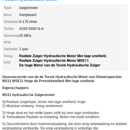
Type:
zuigermotor
kleur:
Aangepast
Snelheid:
0-170 r/min
Torsie:
4150-5500 N.m
Nominale
25 MPa
druk:
Garantie:
1 jaar
Radiale Zuiger Hydraulische Motor Met lage snelheid
Hoog
,
Radiale Zuiger Hydraulische Motor MSE11
,
licht:
De hoge Motor van de Torsie Hydraulische Zuiger
Geavanceerde van de de Torsie Hydraulische Motor van Ontwerppoclain
MS11 MSE11 Hoge de Premiekwaliteit Met lage snelheid
Eigenschappen:
MS11 hydraulische Zuigermotor
1)
Radiaal zuigertype, torsie met lage snelheid, hoge
2) Modulair ontwerp, Hoog rendement
3) Hoge druk en het vlotte lopen zelfs bij zeer lage snelheden.
4) Toelaatbare Radiale en Aslading, Motor met multi-schijfrem,
5)
Gecontroleerd door motorverplaatsing, die door enig-verplaatsing en dubbel-
verplaatsing verdeelde. De enig-verplaatsing is volledige die