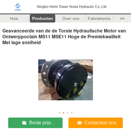
Ningbo Helm Tower Noda Hydraulic Co.,Ltd
Huis
Producten
Over ons
Fabrieksreis
>>
Geavanceerde van de de Torsie Hydraulische Motor van
Ontwerppoclain MS11 MSE11 Hoge de Premiekwaliteit
Met lage snelheid
Beste prijs
Contacteer ons