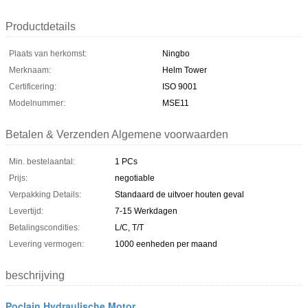
Productdetails
Plaats van herkomst:
Ningbo
Merknaam:
Helm Tower
Certificering:
ISO 9001
Modelnummer:
MSE11
Betalen & Verzenden Algemene voorwaarden
Min. bestelaantal:
1 PCs
Prijs:
negotiable
Verpakking Details:
Standaard de uitvoer houten geval
Levertijd:
7-15 Werkdagen
Betalingscondities:
L/C, T/T
Levering vermogen:
1000 eenheden per maand
beschrijving
Poclain Hydraulische Motor