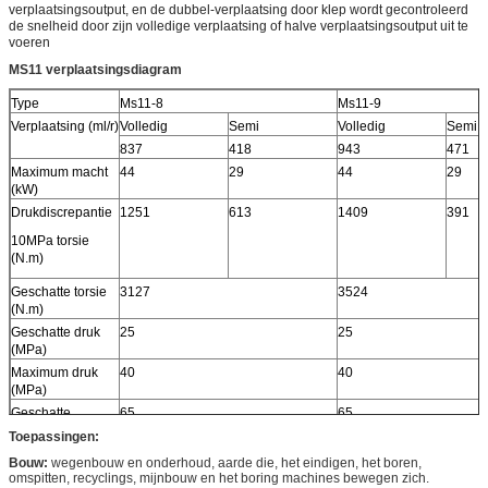
verplaatsingsoutput, en de dubbel-verplaatsing door klep wordt gecontroleerd
de snelheid door zijn volledige verplaatsing of halve verplaatsingsoutput uit te
voeren
MS11 verplaatsingsdiagram
Type
Ms11-8
Ms11-9
Verplaatsing (ml/r)
Volledig
Semi
Volledig
Semi
837
418
943
471
Maximum macht
44
29
44
29
(kW)
Drukdiscrepantie
1251
613
1409
391
10MPa torsie
(N.m)
Geschatte torsie
3127
3524
(N.m)
Geschatte druk
25
25
(MPa)
Maximum druk
40
40
(MPa)
Geschatte
65
65
snelheid (r/min)
Toepassingen:
Snelheidswaaier
0-160
0-160
Bouw:
wegenbouw en onderhoud, aarde die, het eindigen, het boren,
(r/min)
omspitten, recyclings, mijnbouw en het boring machines bewegen zich.