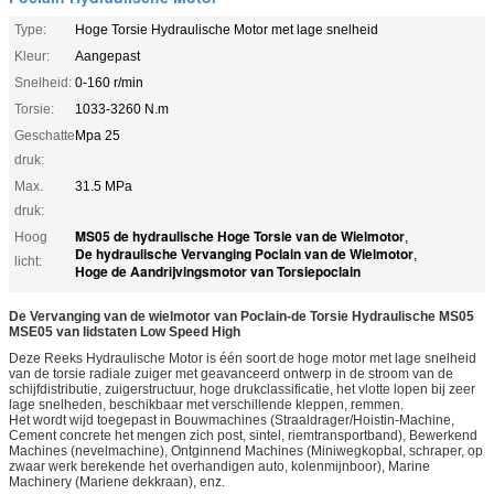
Type:
Hoge Torsie Hydraulische Motor met lage snelheid
Kleur:
Aangepast
Snelheid:
0-160 r/min
Torsie:
1033-3260 N.m
Geschatte
Mpa 25
druk:
Max.
31.5 MPa
druk:
MS05 de hydraulische Hoge Torsie van de Wielmotor
Hoog
,
De hydraulische Vervanging Poclain van de Wielmotor
,
licht:
Hoge de Aandrijvingsmotor van Torsiepoclain
De Vervanging van de wielmotor van Poclain-de Torsie Hydraulische MS05
MSE05 van lidstaten Low Speed High
Deze Reeks Hydraulische Motor is één soort de hoge motor met lage snelheid
van de torsie radiale zuiger met geavanceerd ontwerp in de stroom van de
schijfdistributie, zuigerstructuur, hoge drukclassificatie, het vlotte lopen bij zeer
lage snelheden, beschikbaar met verschillende kleppen, remmen.
Het wordt wijd toegepast in Bouwmachines (Straaldrager/Hoistin-Machine,
Cement concrete het mengen zich post, sintel, riemtransportband), Bewerkend
Machines (nevelmachine), Ontginnend Machines (Miniwegkopbal, schraper, op
zwaar werk berekende het overhandigen auto, kolenmijnboor), Marine
Machinery (Mariene dekkraan), enz.