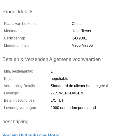
Productdetails
Plaats van herkomst:
China
Merknaam:
Helm Tower
Certificering:
ISO 9001
Modelnummer:
Ms05 Mse05
Betalen & Verzenden Algemene voorwaarden
Min. bestelaantal:
1
Prijs:
negotiable
Verpakking Details:
Standaard de uitvoer houten geval
Levertijd:
7-15 WERKDAGEN
Betalingscondities:
L/C, T/T
Levering vermogen:
1000 eenheden per maand
beschrijving
Poclain Hydraulische Motor