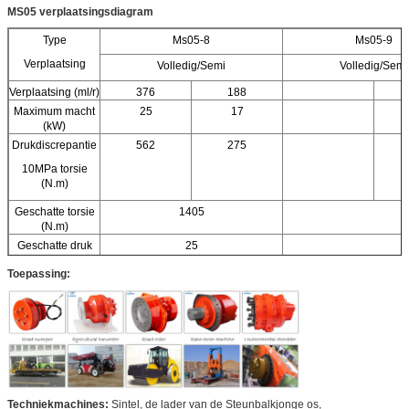
MS05 verplaatsingsdiagram
Type
Ms05-8
Ms05-9
Verplaatsing
Volledig/Semi
Volledig/Semi
Verplaatsing (ml/r)
376
188
Maximum macht
25
17
(kW)
Drukdiscrepantie
562
275
10MPa torsie
(N.m)
Geschatte torsie
1405
(N.m)
Geschatte druk
25
(MPa)
Toepassing:
Maximum druk
40
(MPa)
Geschatte
90
snelheid (r/min)
Snelheidswaaier
0-200
(r/min)
Techniekmachines:
Sintel, de lader van de Steunbalkjonge os,