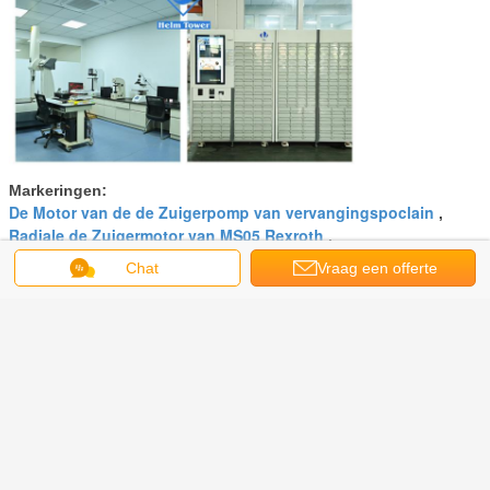
Markeringen:
De Motor van de de Zuigerpomp van vervangingspoclain
,
Radiale de Zuigermotor van MS05 Rexroth
,
Hydraulische Roterende Zuigermotor
Chat
Vraag een offerte
Krijg de beste prijs voor
aan
Hoge van de de Motorvervanging
van het Torsie Hydraulische Wiel
lidstaten met lage snelheid MS05
MSE05 van Poclain
Doorgaan