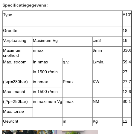
Specificatiegegevens:
Type
A10V
Grootte
18
Verplaatsing
Maximum Vg
cm3
18
Maximum
nmax
t/min
3300
snelheid
Max. stroom
In nmax
q.v.
L/min.
59.4
in 1500 r/min
27
(¦¤p=280bar)
in nmax
Pmax
KW
27.7
Max. macht
in 1500 r/min
12.6
(¦¤p=280bar)
in maximum Vg
Tmax
NM
80.1
Max. torsie
Gewicht
m
Kg
12