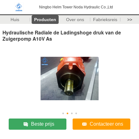
Ningbo Helm Tower Noda Hydraulic Co.,Ltd
Huis
Producten
Over ons
Fabrieksreis
>>
Hydraulische Radiale de Ladingshoge druk van de
Zuigerpomp A10V As
Beste prijs
Contacteer ons