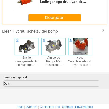
Ladingshoge druk van de
Zuigerpomp A10V As
Doorgaan
Hydraulische zuiger pomp
Meer
de reeks
Snelle
Van de de
Hoge
Lich
lische
Gealigneerde As
Pompa10v
Gewichtsverhouding
hydraul
 van
de Zuigerpomp
Uitstekende
Hydraulisch
zuigerm
roth
A10V van de
Zuiging van de
Facultatief de
8/28/45/71/100/140
Controlereactie
hoge Machts
Installatiestandpunt
met door -
Hydraulische
van de
Veranderingstaal
Schachtstructuur
Zuiger de
Zuigerpomp
Prestaties
Dutch
Piekdruk 350Bar
Thuis
|
Over ons
|
Contacteer ons
|
Sitemap
|
Privacybeleid