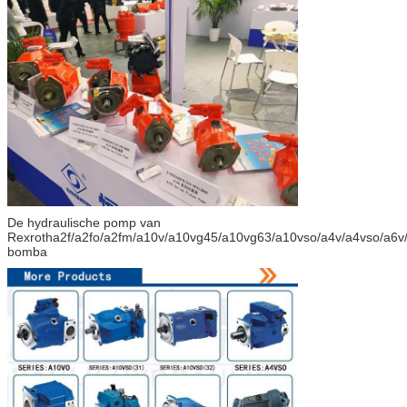
De hydraulische pomp van
Rexrotha2f/a2fo/a2fm/a10v/a10vg45/a10vg63/a10vso/a4v/a4vso/a6v
bomba