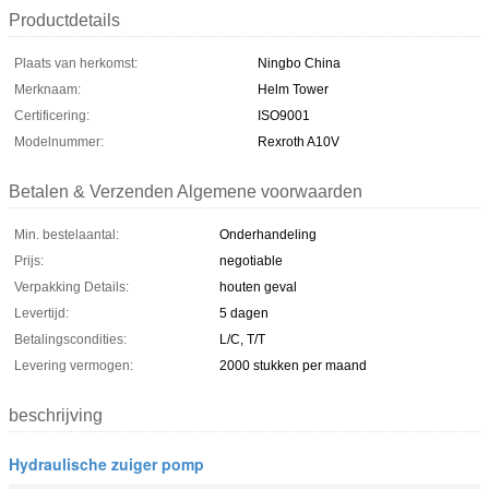
Productdetails
Plaats van herkomst:
Ningbo China
Merknaam:
Helm Tower
Certificering:
ISO9001
Modelnummer:
Rexroth A10V
Betalen & Verzenden Algemene voorwaarden
Min. bestelaantal:
Onderhandeling
Prijs:
negotiable
Verpakking Details:
houten geval
Levertijd:
5 dagen
Betalingscondities:
L/C, T/T
Levering vermogen:
2000 stukken per maand
beschrijving
Hydraulische zuiger pomp