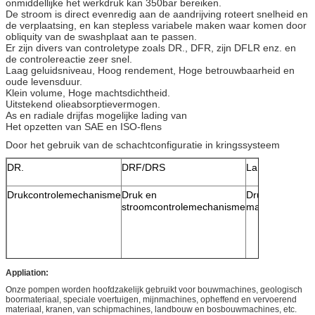
onmiddellijke het werkdruk kan 350bar bereiken.
De stroom is direct evenredig aan de aandrijving roteert snelheid en
de verplaatsing, en kan stepless variabele maken waar komen door
obliquity van de swashplaat aan te passen.
Er zijn divers van controletype zoals DR., DFR, zijn DFLR enz. en
de controlereactie zeer snel.
Laag geluidsniveau, Hoog rendement, Hoge betrouwbaarheid en
oude levensduur.
Klein volume, Hoge machtsdichtheid.
Uitstekend olieabsorptievermogen.
As en radiale drijfas mogelijke lading van
Het opzetten van SAE en ISO-flens
Door het gebruik van de schachtconfiguratie in kringssysteem
DR.
DRF/DRS
La
Drukcontrolemechanisme
Druk en
Druk, stroom e
stroomcontrolemechanisme
machtscontrol
Appliation:
Onze pompen worden hoofdzakelijk gebruikt voor bouwmachines, geologisch
boormateriaal, speciale voertuigen, mijnmachines, opheffend en vervoerend
materiaal, kranen, van schipmachines, landbouw en bosbouwmachines, etc.