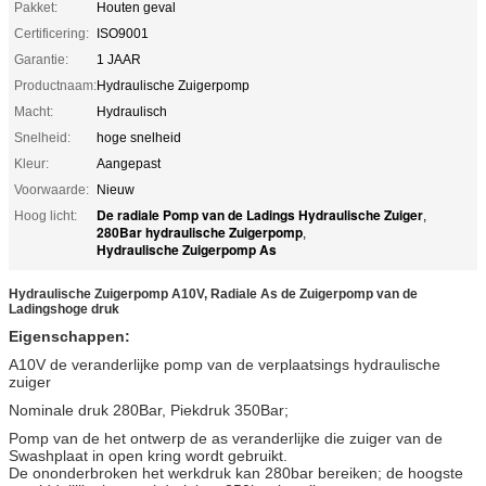
Pakket:
Houten geval
Certificering:
ISO9001
Garantie:
1 JAAR
Productnaam:
Hydraulische Zuigerpomp
Macht:
Hydraulisch
Snelheid:
hoge snelheid
Kleur:
Aangepast
Voorwaarde:
Nieuw
De radiale Pomp van de Ladings Hydraulische Zuiger
Hoog licht:
,
280Bar hydraulische Zuigerpomp
,
Hydraulische Zuigerpomp As
Hydraulische Zuigerpomp A10V, Radiale As de Zuigerpomp van de
Ladingshoge druk
Eigenschappen:
A10V de veranderlijke pomp van de verplaatsings hydraulische
zuiger
Nominale druk 280Bar, Piekdruk 350Bar;
Pomp van de het ontwerp de as veranderlijke die zuiger van de
Swashplaat in open kring wordt gebruikt.
De ononderbroken het werkdruk kan 280bar bereiken; de hoogste