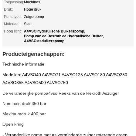
Toepassing:
Machines
Druk:
Hoge druk
Pomptype:
Zuigerpomp
Materiaal:
Staal
A4VSO hydraulische Duikerspomp
Hoog licht:
,
Pomp van de Rexroth de Hydraulische Duiker
,
A4VSO asduikerspomp
Producteigenschappen:
Technische informatie
Modellen: A4VSO40 A4VSO71 A4VSO125 A4VSO180 A4VSO250
A4VSO355 A4VSO500 A4VSO750
De veranderlijke pompa4vso Reeks van de Rexroth Aszuiger
Nominale druk 350 bar
Maximumdruk 400 bar
Open kring
- Veranderlijke pomp met as verminderde zuiger roterende groep