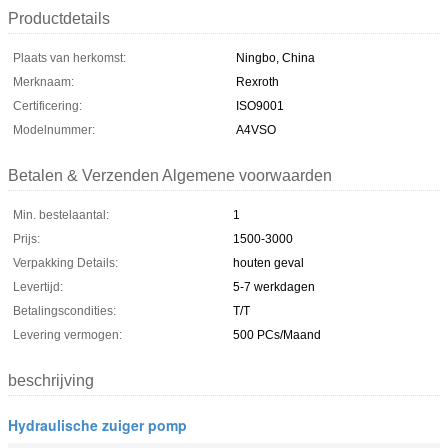
Productdetails
Plaats van herkomst:
Ningbo, China
Merknaam:
Rexroth
Certificering:
ISO9001
Modelnummer:
A4VSO
Betalen & Verzenden Algemene voorwaarden
Min. bestelaantal:
1
Prijs:
1500-3000
Verpakking Details:
houten geval
Levertijd:
5-7 werkdagen
Betalingscondities:
T/T
Levering vermogen:
500 PCs/Maand
beschrijving
Hydraulische zuiger pomp