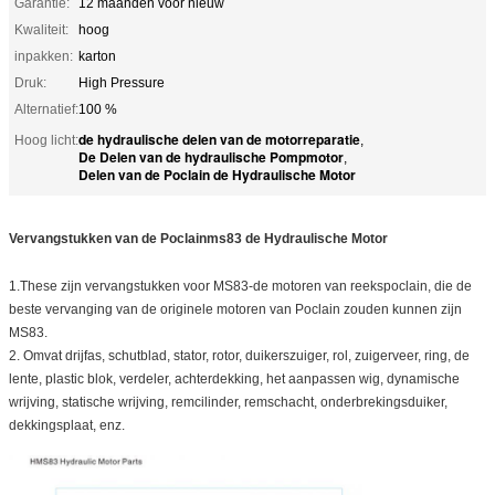
Garantie:
12 maanden voor nieuw
Kwaliteit:
hoog
inpakken:
karton
Druk:
High Pressure
Alternatief:
100 %
de hydraulische delen van de motorreparatie
Hoog licht:
,
De Delen van de hydraulische Pompmotor
,
Delen van de Poclain de Hydraulische Motor
Vervangstukken van de Poclainms83 de Hydraulische Motor
1.These zijn vervangstukken voor MS83-de motoren van reekspoclain, die de
beste vervanging van de originele motoren van Poclain zouden kunnen zijn
MS83.
2. Omvat drijfas, schutblad, stator, rotor, duikerszuiger, rol, zuigerveer, ring, de
lente, plastic blok, verdeler, achterdekking, het aanpassen wig, dynamische
wrijving, statische wrijving, remcilinder, remschacht, onderbrekingsduiker,
dekkingsplaat, enz.