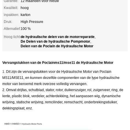
Garantie:
12 maanden voor nieuw
Kwaliteit:
hoog
inpakken:
karton
Druk:
High Pressure
Alternatief:
100 %
de hydraulische delen van de motorreparatie
Hoog licht:
,
De Delen van de hydraulische Pompmotor
,
Delen van de Poclain de Hydraulische Motor
Vervangstukken van de Poclainms11/mse11 de Hydraulische Motor
1.
Dit zijn de vervangstukken voor de Hydraulische Motor van Poclain
MS11/MSE11, en kunnen dezelfde componenten van de type hydraulische
motor van beroemd merk overzee volledig vervangen.
2. Omvat drijfas, schutblad, stator, rotor, duikerszuiger, rol, zuigerveer, ring, de
lente, plastic blok, verdeler, achterdekking, het aanpassen wig, dynamische
wrijving, statische wrijving, remcilinder, remschacht, onderbrekingsduiker,
dekkingsplaat, enz.