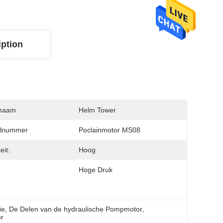
iption
naam
Helm Tower
lnummer
Poclainmotor MS08
eit:
Hoog
Hoge Druk
ie
, 
De Delen van de hydraulische Pompmotor
, 
or