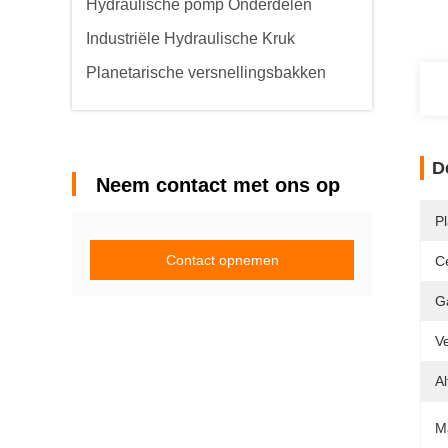
Hydraulische pomp Onderdelen
Industriële Hydraulische Kruk
Planetarische versnellingsbakken
D
Neem contact met ons op
P
Contact opnemen
Ce
G
V
Al
M