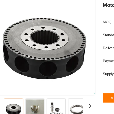
Mot
MOQ:
Standa
Deliver
Payme
Supply
V