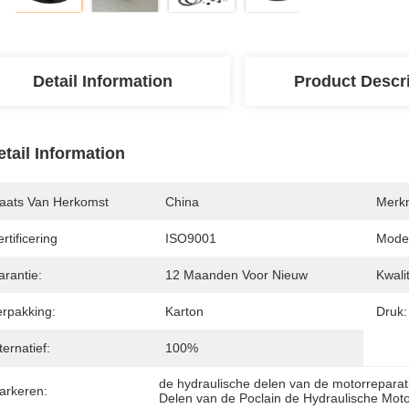
Detail Information
Product Descr
etail Information
laats Van Herkomst
China
Merk
rtificering
ISO9001
Mode
arantie:
12 Maanden Voor Nieuw
Kwalit
erpakking:
Karton
Druk:
ternatief:
100%
de hydraulische delen van de motorreparat
arkeren:
Delen van de Poclain de Hydraulische Mot