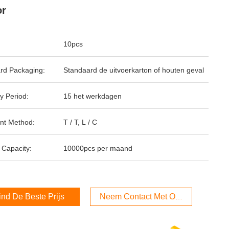
or
10pcs
rd Packaging:
Standaard de uitvoerkarton of houten geval
y Period:
15 het werkdagen
nt Method:
T / T, L / C
 Capacity:
10000pcs per maand
ind De Beste Prijs
Neem Contact Met Ons Op