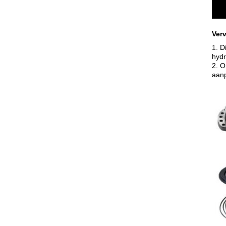
Ver
1.
D
hydr
2. O
aanp