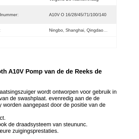
lnummer:
A10V O 16/28/45/71/100/140
:
Ningbo, Shanghai, Qingdao…
roth A10V Pomp van de de Reeks de
atsingszuiger wordt ontworpen voor gebruik in
 van de swashplaat. evenredig aan de de
ly worden aangepast door de positie van de
ct.
 ook de draadsysteem van steununc.
eure zuigingsprestaties.