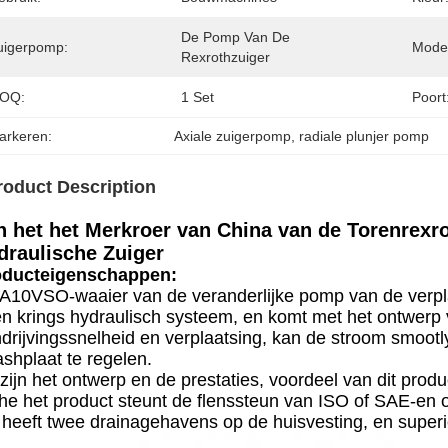
De Pomp Van De 
uigerpomp:
Mode
Rexrothzuiger
OQ:
1 Set
Poort
arkeren:
Axiale zuigerpomp
, 
radiale plunjer pomp
roduct Description
n het het Merkroer van China van de Torenrex
draulische Zuiger
oducteigenschappen:
A10VSO-waaier van de veranderlijke pomp van de verpla
n krings hydraulisch systeem, en komt met het ontwerp
drijvingssnelheid en verplaatsing, kan de stroom smoot
shplaat te regelen.
zijn het ontwerp en de prestaties, voordeel van dit produ
he het product steunt de flenssteun van ISO of SAE-en
t heeft twee drainagehavens op de huisvesting, en superi