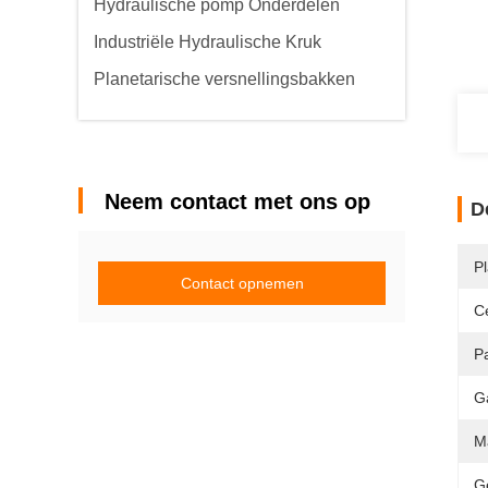
Hydraulische pomp Onderdelen
Industriële Hydraulische Kruk
Planetarische versnellingsbakken
Neem contact met ons op
D
P
Contact opnemen
Ce
P
G
M
G