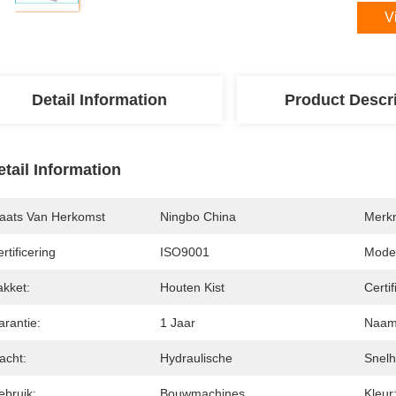
V
Detail Information
Product Descr
etail Information
laats Van Herkomst
Ningbo China
Merk
rtificering
ISO9001
Mode
akket:
Houten Kist
Certif
arantie:
1 Jaar
Naam 
acht:
Hydraulische
Snelh
ebruik:
Bouwmachines
Kleur