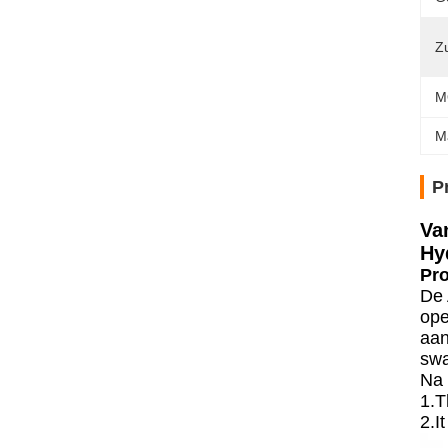
Z
M
M
P
Va
Hy
Pr
De 
ope
aan
swa
Na 
1.T
2.I