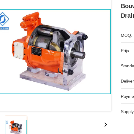
Bouw
Drai
MOQ:
Prijs:
Standa
Deliver
Payme
Supply