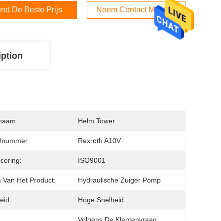
ind De Beste Prijs
Neem Contact Met Ons Op
iption
naam
Helm Tower
lnummer
Rexroth A10V
icering:
ISO9001
Van Het Product:
Hydraulische Zuiger Pomp
eid:
Hoge Snelheid
:
Volgens De Klantenvraag