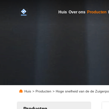
Huis
Over ons
Producten
Huis
>
Producten
>
Hoge snelheid van de de Zuiger
Producten