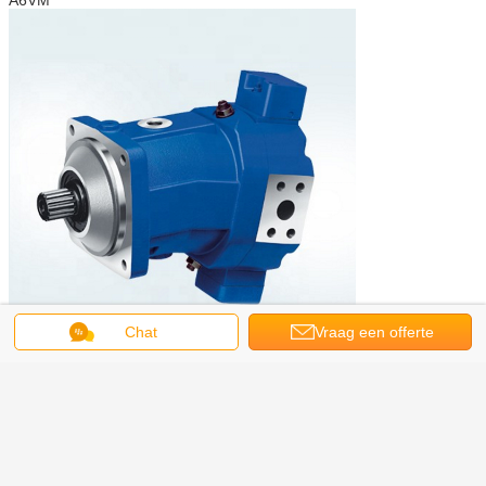
Chat
Vraag een offerte
A7V
aan