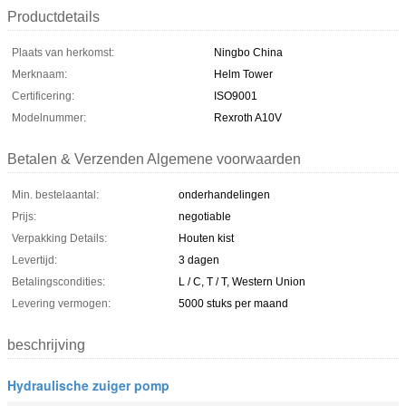
Productdetails
Plaats van herkomst:
Ningbo China
Merknaam:
Helm Tower
Certificering:
ISO9001
Modelnummer:
Rexroth A10V
Betalen & Verzenden Algemene voorwaarden
Min. bestelaantal:
onderhandelingen
Prijs:
negotiable
Verpakking Details:
Houten kist
Levertijd:
3 dagen
Betalingscondities:
L / C, T / T, Western Union
Levering vermogen:
5000 stuks per maand
beschrijving
Hydraulische zuiger pomp