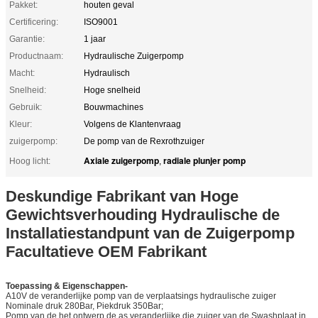
Pakket:
houten geval
Certificering:
ISO9001
Garantie:
1 jaar
Productnaam:
Hydraulische Zuigerpomp
Macht:
Hydraulisch
Snelheid:
Hoge snelheid
Gebruik:
Bouwmachines
Kleur:
Volgens de Klantenvraag
zuigerpomp:
De pomp van de Rexrothzuiger
Axiale zuigerpomp
radiale plunjer pomp
Hoog licht:
,
Deskundige Fabrikant van Hoge
Gewichtsverhouding Hydraulische de
Installatiestandpunt van de Zuigerpomp
Facultatieve OEM Fabrikant
Toepassing & Eigenschappen-
A10V de veranderlijke pomp van de verplaatsings hydraulische zuiger
Nominale druk 280Bar, Piekdruk 350Bar;
Pomp van de het ontwerp de as veranderlijke die zuiger van de Swashplaat in