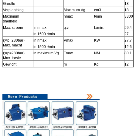
Grootte
18
Verplaatsing
Maximum Vg
cm3
18
Maximum
nmax
t/min
3300
snelheid
Max. stroom
In nmax
q.v.
L/min.
59.4
in 1500 r/min
27
(¦¤p=280bar)
in nmax
Pmax
KW
27.7
Max. macht
in 1500 r/min
12.6
(¦¤p=280bar)
in maximum Vg
Tmax
NM
80.1
Max. torsie
Gewicht
m
Kg
12