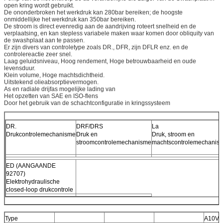
open kring wordt gebruikt.
De ononderbroken het werkdruk kan 280bar bereiken; de hoogste
onmiddellijke het werkdruk kan 350bar bereiken.
De stroom is direct evenredig aan de aandrijving roteert snelheid en de
verplaatsing, en kan stepless variabele maken waar komen door obliquity van
de swashplaat aan te passen.
Er zijn divers van controletype zoals DR., DFR, zijn DFLR enz. en de
controlereactie zeer snel.
Laag geluidsniveau, Hoog rendement, Hoge betrouwbaarheid en oude
levensduur.
Klein volume, Hoge machtsdichtheid.
Uitstekend olieabsorptievermogen.
As en radiale drijfas mogelijke lading van
Het opzetten van SAE en ISO-flens
Door het gebruik van de schachtconfiguratie in kringssysteem
DR.
DRF/DRS
La
Drukcontrolemechanisme
Druk en
Druk, stroom en
stroomcontrolemechanisme
machtscontrolemechanis
ED (AANGAANDE
92707)
Elektrohydraulische
closed-loop drukcontrole
Type
A10V