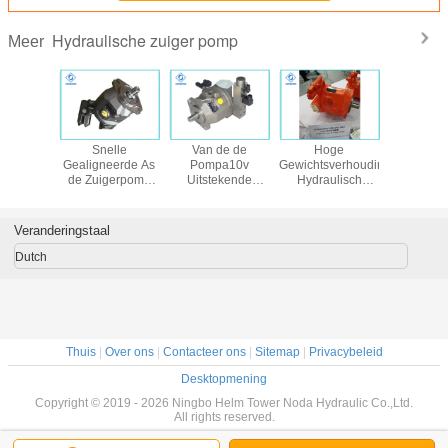
Hydraulische zuiger pomp
Meer
de reeks
Snelle
Van de de
Hoge
Lich
lische
Gealigneerde As
Pompa10v
Gewichtsverhouding
hydraul
 van
de Zuigerpomp
Uitstekende
Hydraulisch
zuigerm
roth
A10V van de
Zuiging van de
Facultatief de
8/28/45/71/100/140
Controlereactie
hoge Machts
Installatiestandpunt
met door -
Hydraulische
van de
Veranderingstaal
Schachtstructuur
Zuiger de
Zuigerpomp
Prestaties
Dutch
Piekdruk 350Bar
Thuis
|
Over ons
|
Contacteer ons
|
Sitemap
|
Privacybeleid
Desktopmening
Copyright © 2019 - 2026 Ningbo Helm Tower Noda Hydraulic Co.,Ltd.
All rights reserved.