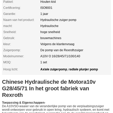
Pakket:
Houten kist
Certificering:
ISO9001
Garantie:
1 jaar
Naam van het product:
Hydraulische zuiger pomp
macht:
Hydraulische
Snelheid:
hoge snelheid
Gebruik:
bouwmachines
kleur:
Volgens de klantenvraag
Zuigerpomp:
De pomp van de Rexrothzuiger
Modelnummer:
A10V O 16/28/45/71/100/140
MOQ:
1 set
Axiale zuigerpomp
radiale plunjer pomp
Hoog licht:
,
Chinese Hydraulische de Motora10v
G28/45/71 In het groot fabriek van
Rexroth
Toepassing & Eigenschappen-
De A10VSO-waaier van de veranderlijke pomp van de verplaatsingszuiger
wordt ontworpen voor gebruik in open kring, hydraulisch systeem, en komt met