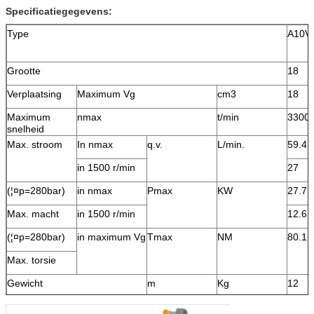
Specificatiegegevens:
Type
A10V
Grootte
18
Verplaatsing
Maximum Vg
cm3
18
Maximum
nmax
t/min
3300
snelheid
Max. stroom
In nmax
q.v.
L/min.
59.4
in 1500 r/min
27
(¦¤p=280bar)
in nmax
Pmax
KW
27.7
Max. macht
in 1500 r/min
12.6
(¦¤p=280bar)
in maximum Vg
Tmax
NM
80.1
Max. torsie
Gewicht
m
Kg
12