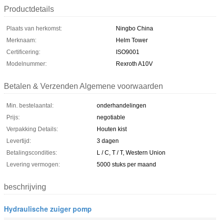
Productdetails
Plaats van herkomst:
Ningbo China
Merknaam:
Helm Tower
Certificering:
ISO9001
Modelnummer:
Rexroth A10V
Betalen & Verzenden Algemene voorwaarden
Min. bestelaantal:
onderhandelingen
Prijs:
negotiable
Verpakking Details:
Houten kist
Levertijd:
3 dagen
Betalingscondities:
L / C, T / T, Western Union
Levering vermogen:
5000 stuks per maand
beschrijving
Hydraulische zuiger pomp