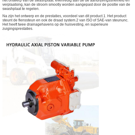
het ontwerp van de swashplaat. evenredig aan de de aandrijvingssnelheid en
verplaatsing, kan de stroom smootly worden aangepast door de positie van de
swashplaat te regelen.
Na zijn het ontwerp en de prestaties, voordeel van dit product.1. Het product
steunt de flenssteun en ook de draad system.2 van ISO of SAE-van steununc.
Het heeft twee drainagehavens op de huisvesting, en superieure
zuigingsprestaties.