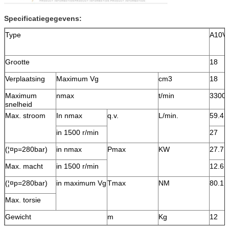
Specificatiegegevens:
Type
A10V
Grootte
18
Verplaatsing
Maximum Vg
cm3
18
Maximum
nmax
t/min
3300
snelheid
Max. stroom
In nmax
q.v.
L/min.
59.4
in 1500 r/min
27
(¦¤p=280bar)
in nmax
Pmax
KW
27.7
Max. macht
in 1500 r/min
12.6
(¦¤p=280bar)
in maximum Vg
Tmax
NM
80.1
Max. torsie
Gewicht
m
Kg
12