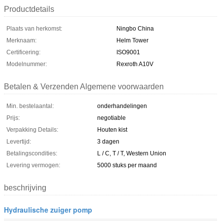
Productdetails
Plaats van herkomst:
Ningbo China
Merknaam:
Helm Tower
Certificering:
ISO9001
Modelnummer:
Rexroth A10V
Betalen & Verzenden Algemene voorwaarden
Min. bestelaantal:
onderhandelingen
Prijs:
negotiable
Verpakking Details:
Houten kist
Levertijd:
3 dagen
Betalingscondities:
L / C, T / T, Western Union
Levering vermogen:
5000 stuks per maand
beschrijving
Hydraulische zuiger pomp