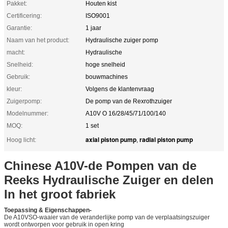
Pakket:
Houten kist
Certificering:
ISO9001
Garantie:
1 jaar
Naam van het product:
Hydraulische zuiger pomp
macht:
Hydraulische
Snelheid:
hoge snelheid
Gebruik:
bouwmachines
kleur:
Volgens de klantenvraag
Zuigerpomp:
De pomp van de Rexrothzuiger
Modelnummer:
A10V O 16/28/45/71/100/140
MOQ:
1 set
axial piston pump
radial piston pump
Hoog licht:
,
Chinese A10V-de Pompen van de
Reeks Hydraulische Zuiger en delen
In het groot fabriek
Toepassing & Eigenschappen-
De A10VSO-waaier van de veranderlijke pomp van de verplaatsingszuiger
wordt ontworpen voor gebruik in open kring