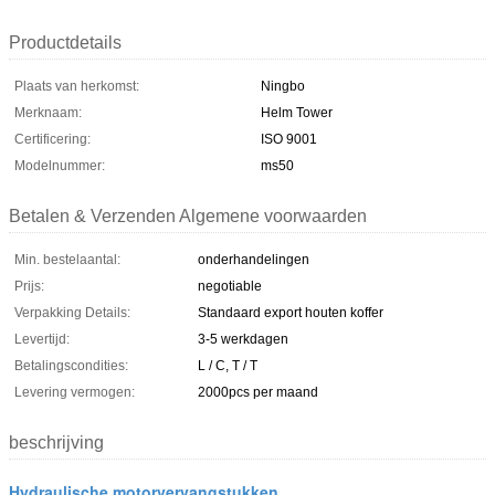
Productdetails
Plaats van herkomst:
Ningbo
Merknaam:
Helm Tower
Certificering:
ISO 9001
Modelnummer:
ms50
Betalen & Verzenden Algemene voorwaarden
Min. bestelaantal:
onderhandelingen
Prijs:
negotiable
Verpakking Details:
Standaard export houten koffer
Levertijd:
3-5 werkdagen
Betalingscondities:
L / C, T / T
Levering vermogen:
2000pcs per maand
beschrijving
Hydraulische motorvervangstukken