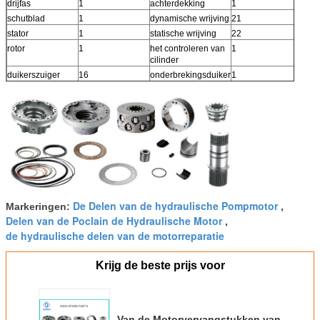
drijfas
1
achterdekking
1
schutblad
1
dynamische wrijving
21
stator
1
statische wrijving
22
rotor
1
het controleren van
1
cilinder
duikerszuiger
16
onderbrekingsduiker
1
rol
16
dekkingsplaat
1
verdeler
1
remschacht
1
De Delen van de hydraulische Pompmotor
Markeringen:
,
Delen van de Poclain de Hydraulische Motor
,
de hydraulische delen van de motorreparatie
Krijg de beste prijs voor
Van de Motorvervangstukken van