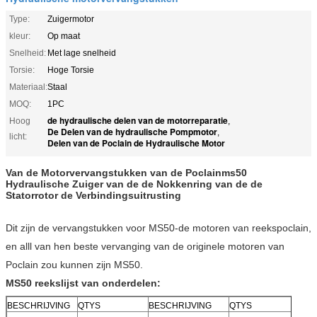
Type:
Zuigermotor
kleur:
Op maat
Snelheid:
Met lage snelheid
Torsie:
Hoge Torsie
Materiaal:
Staal
MOQ:
1PC
de hydraulische delen van de motorreparatie
Hoog
,
De Delen van de hydraulische Pompmotor
,
licht:
Delen van de Poclain de Hydraulische Motor
Van de Motorvervangstukken van de Poclainms50
Hydraulische Zuiger van de de Nokkenring van de de
Statorrotor de Verbindingsuitrusting
Dit zijn de vervangstukken voor MS50-de motoren van reekspoclain,
en alll van hen beste vervanging van de originele motoren van
Poclain zou kunnen zijn MS50.
MS50 reekslijst van onderdelen:
BESCHRIJVING
QTYS
BESCHRIJVING
QTYS